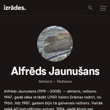
Alfrēds Jaunušans
Aktieris
Režisors
Alfrēds Jaunušans (1919 –2008) – aktieris, režisors.
1947. gadā sāka strādāt LPSR Valsts Drāmas teātrī, no
1966. līdz 1987. gadam bijis tā galvenais režisors. Vairāk
nekā 40 iestudējumu autors. 1954. gadā kļuvis par