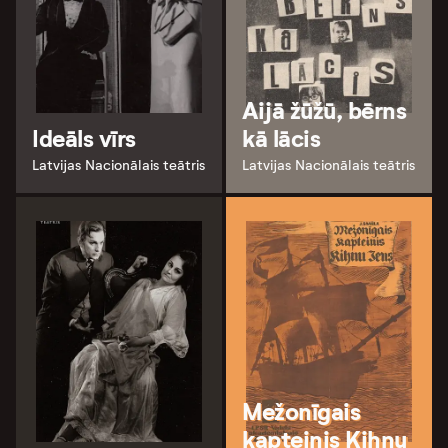
Aijā žūžū, bērns
Ideāls vīrs
kā lācis
Latvijas Nacionālais teātris
Latvijas Nacionālais teātris
Mežonīgais
kapteinis Kihnu