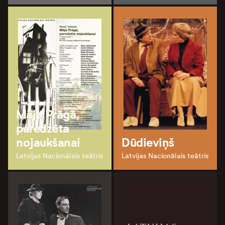
Māja Prāgā,
paredzēta
nojaukšanai
Dūdieviņš
Latvijas Nacionālais teātris
Latvijas Nacionālais teātris