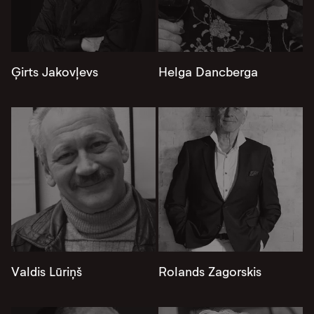
Ģirts Jakovļevs
Helga Dancberga
Valdis Lūriņš
Rolands Zagorskis