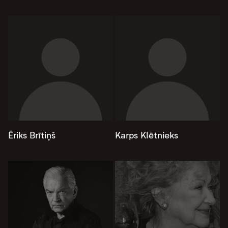
Ēriks Brītiņš
Karps Klētnieks