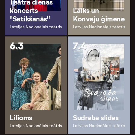
Teātra dienas
koncerts
Laiks un
"Satikšanās"
Konveju ģimene
Latvijas Nacionālais teātris
Latvijas Nacionālais teātris
6.3
7.4
Lilioms
Sudraba slidas
Latvijas Nacionālais teātris
Latvijas Nacionālais teātris