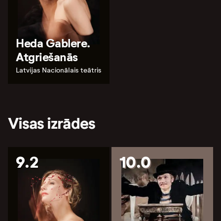
Heda Gablere.
Atgriešanās
Latvijas Nacionālais teātris
Visas izrādes
9.2
10.0