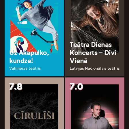
Teātra Dienas
Uz Akapulko,
Koncerts - Divi
kundze!
Vienā
Valmieras teātris
Latvijas Nacionālais teātris
7.8
7.0