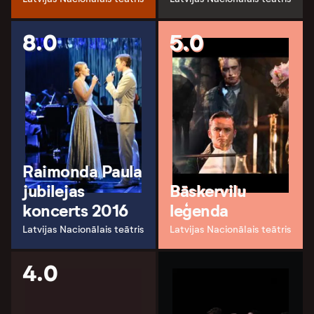
8.0
5.0
Raimonda Paula
jubilejas
Bāskervilu
koncerts 2016
leģenda
Latvijas Nacionālais teātris
Latvijas Nacionālais teātris
4.0