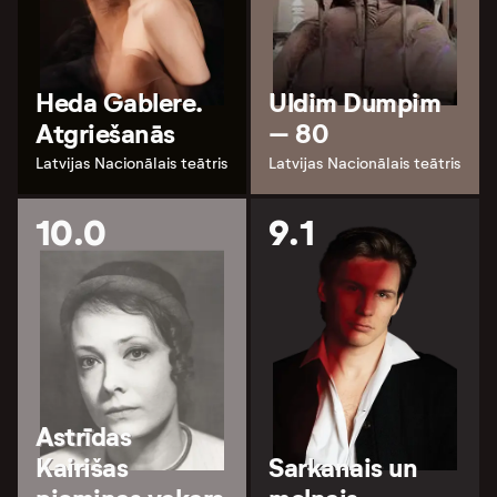
Heda Gablere.
Uldim Dumpim
Atgriešanās
– 80
Latvijas Nacionālais teātris
Latvijas Nacionālais teātris
10.0
9.1
Astrīdas
Kairišas
Sarkanais un