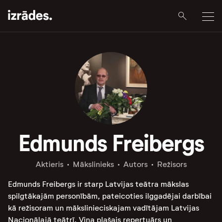
Edmunds Freibergs
Aktieris
Mākslinieks
Autors
Režisors
Edmunds Freibergs ir starp Latvijas teātra mākslas
spilgtākajām personībām, pateicoties ilggadējai darbībai
kā režisoram un mākslinieciskajam vadītājam Latvijas
Nacionālajā teātrī. Viņa plašais repertuārs un