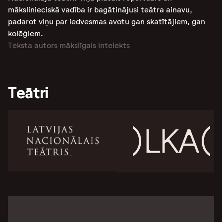
mākslinieciskā vadība ir bagātinājusi teātra ainavu,
padarot viņu par iedvesmas avotu gan skatītājiem, gan
kolēģiem.
Teksta autors mākslīgais intelekts
Teātri