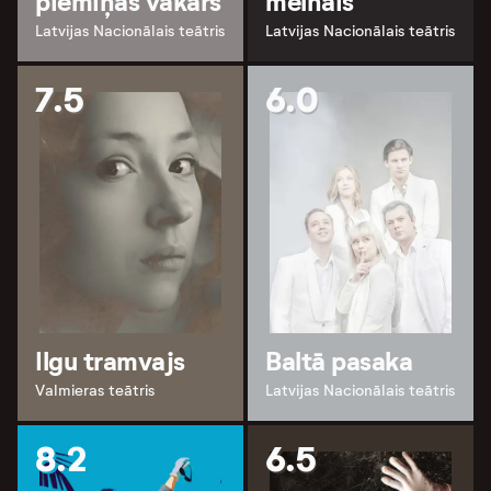
piemiņas vakars
melnais
Latvijas Nacionālais teātris
Latvijas Nacionālais teātris
7.5
6.0
Ilgu tramvajs
Baltā pasaka
Valmieras teātris
Latvijas Nacionālais teātris
8.2
6.5