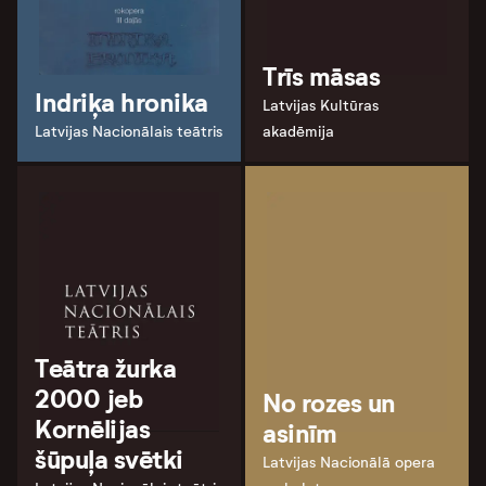
Trīs māsas
Indriķa hronika
Latvijas Kultūras
Latvijas Nacionālais teātris
akadēmija
Teātra žurka
2000 jeb
No rozes un
Kornēlijas
asinīm
šūpuļa svētki
Latvijas Nacionālā opera