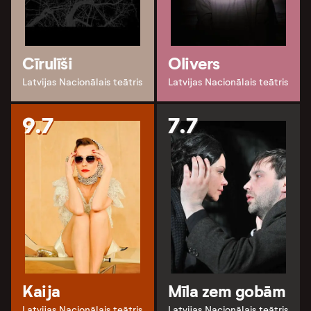
Cīrulīši
Olivers
Latvijas Nacionālais teātris
Latvijas Nacionālais teātris
9.7
7.7
Kaija
Mīla zem gobām
Latvijas Nacionālais teātris
Latvijas Nacionālais teātris