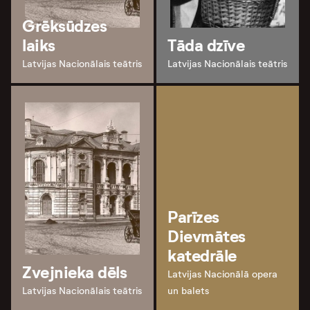
Grēksūdzes
laiks
Tāda dzīve
Latvijas Nacionālais teātris
Latvijas Nacionālais teātris
Parīzes
Dievmātes
katedrāle
Zvejnieka dēls
Latvijas Nacionālā opera
Latvijas Nacionālais teātris
un balets