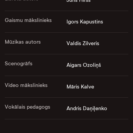
Juris Hiršs
Gaismu mākslinieks
Igors Kapustins
Mūzikas autors
Valdis Zilveris
Scenogrāfs
Aigars Ozoliņš
Video mākslinieks
Māris Kalve
Vokālais pedagogs
Andris Daņiļenko