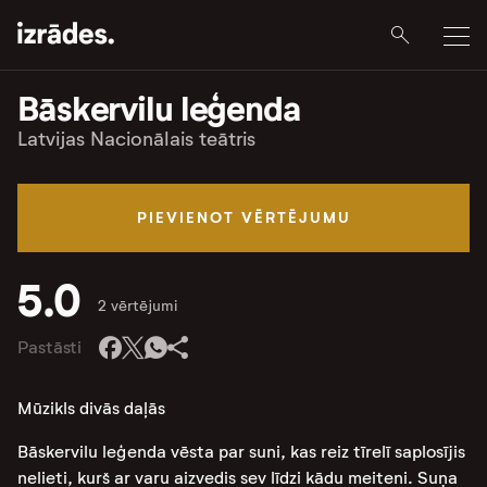
Bāskervilu leģenda
Latvijas Nacionālais teātris
PIEVIENOT VĒRTĒJUMU
5.0
2 vērtējumi
Pastāsti
Mūzikls divās daļās
Bāskervilu leģenda vēsta par suni, kas reiz tīrelī saplosījis
nelieti, kurš ar varu aizvedis sev līdzi kādu meiteni. Suņa