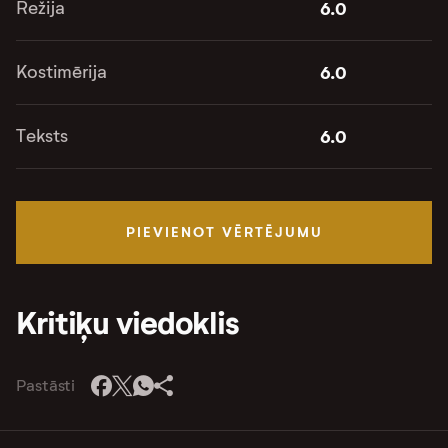
Režija
6.0
Kostimērija
6.0
Teksts
6.0
PIEVIENOT VĒRTĒJUMU
Kritiķu viedoklis
Pastāsti