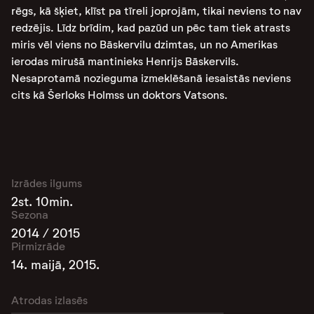
rēgs, kā šķiet, klīst pa tīreli joprojām, tikai neviens to nav
redzējis. Līdz brīdim, kad pazūd un pēc tam tiek atrasts
miris vēl viens no Bāskervilu dzimtas, un no Amerikas
ierodas mirušā mantinieks Henrijs Bāskervils.
Nesaprotamā nozieguma izmeklēšanā iesaistās neviens
cits kā Šerloks Holmss un doktors Vatsons.
Izrādes ilgums
2st. 10min.
Sezona
2014 / 2015
Pirmizrāde
14. maijā, 2015.
Atrodas izlasēs