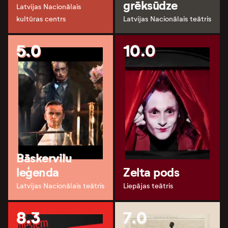
grēksūdze
Latvijas Nacionālais
kultūras centrs
Latvijas Nacionālais teātris
5.0
10.0
Bāskervilu
leģenda
Zelta pods
Latvijas Nacionālais teātris
Liepājas teātris
8.3
7.0