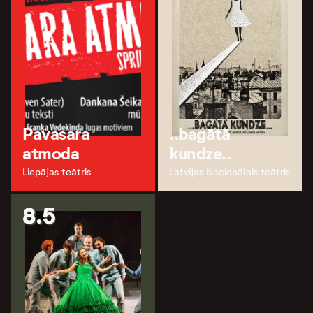
Pavasara
..bagātā
atmoda
kundze..
Liepājas teātris
Latvijas Nacionālais teātris
8.5