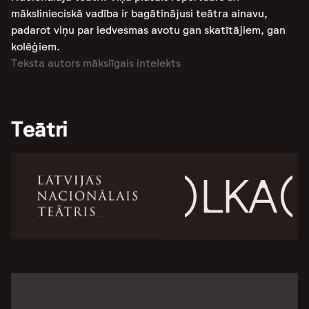
mākslinieciskā vadība ir bagātinājusi teātra ainavu,
padarot viņu par iedvesmas avotu gan skatītājiem, gan
kolēģiem.
Teksta autors mākslīgais intelekts
Teātri