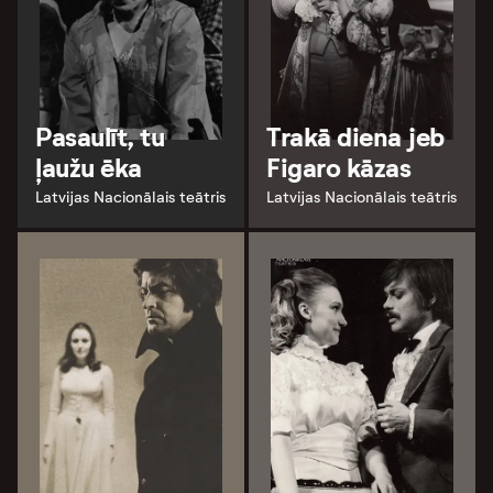
Pasaulīt, tu
Trakā diena jeb
ļaužu ēka
Figaro kāzas
Latvijas Nacionālais teātris
Latvijas Nacionālais teātris