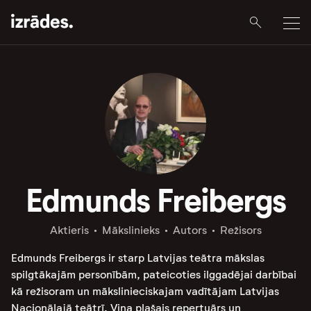
Edmunds Freibergs
Aktieris
Mākslinieks
Autors
Režisors
Edmunds Freibergs ir starp Latvijas teātra mākslas
spilgtākajām personībām, pateicoties ilggadējai darbībai
kā režisoram un mākslinieciskajam vadītājam Latvijas
Nacionālajā teātrī. Viņa plašais repertuārs un