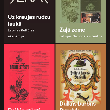
Uz kraujas rudzu
laukā
Zaļā zeme
Latvijas Kultūras
akadēmija
Latvijas Nacionālais teātris
Dullais barons