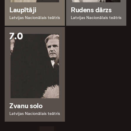
Laupītāji
Rudens dārzs
Latvijas Nacionālais teātris
Latvijas Nacionālais teātris
7.0
Zvanu solo
Latvijas Nacionālais teātris