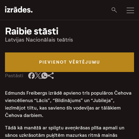
Raibie stāsti
Latvijas Nacionālais teātris
PIEVIENOT VĒRTĒJUMU
Pastāsti
Edmunds Freibergs izrādē apvieno trīs populāros Čehova
viencēlienus “Lācis”, “Bildinājums” un “Jubileja”,
iezīmējot tiltu, kas savieno šīs vodeviļas ar tālākiem
Čehova darbiem.
Tādā kā manēžā ar spilgtu aveņkrāsas plīša apmali un
sānos uzkrāsotām puķītēm mazurkas ritmā mainās