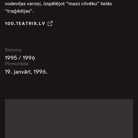
vodeviļas varoņi, izspēlējot “mazo cilvēku” lielās
“traģēdijas”.
100.TEATRIS.LV
Sezona
1995 / 1996
Pirmizrāde
19. janvārī, 1996.