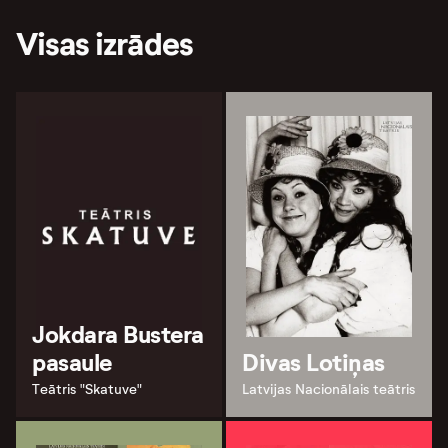
Visas izrādes
Jokdara Bustera
pasaule
Divas Lotiņas
Teātris "Skatuve"
Latvijas Nacionālais teātris