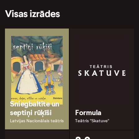
Visas izrādes
Sniegbaltīte un
septiņi rūķīši
Formula
Latvijas Nacionālais teātris
Teātris "Skatuve"