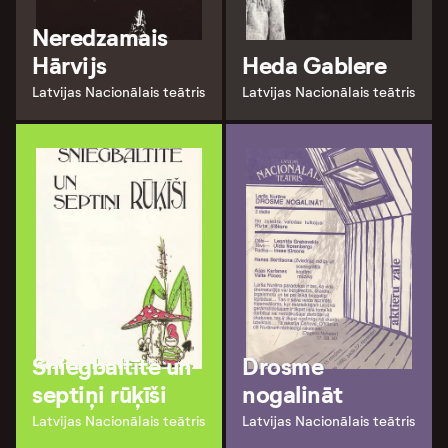
Neredzamais
Hārvijs
Heda Gablere
Latvijas Nacionālais teātris
Latvijas Nacionālais teātris
Sniegbaltīte un
Drosme
septiņi rūķīši
nogalināt
Latvijas Nacionālais teātris
Latvijas Nacionālais teātris