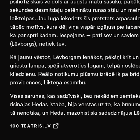
psihofiziskais veidols ar augstu matu sasuku, pabāl
sekundes desmitdaļu palēninātu runas stilu un meln
laiktelpas. Jau lugā iekodēts šis pretstats ārpasaul
tāpēc motīvs, kura dēļ viņa vispār izgājusi pie labsir
kā par spīti kādam. Iespējams – pati sev un saviem pr
(Lēvborgs), netiek tev.
Kā ļaunu vēstot, Lēvborgam ienākot, pēkšņi krīt un 
griestu lampa, spēji atveroties logam, telpā noslēpu
kliedzienu. Reālo notikumu plūsmu izrādē ik pa br
providences, Likteņa esamību.
Visas sarunas, kas sadzīviski, bez nekādiem zemteks
risinājās Hedas istabā, bija vērstas uz to, ka brīnum
tā nenotika, un Heda, mazohistiski sadedzinājusi 
100.TEATRIS.LV