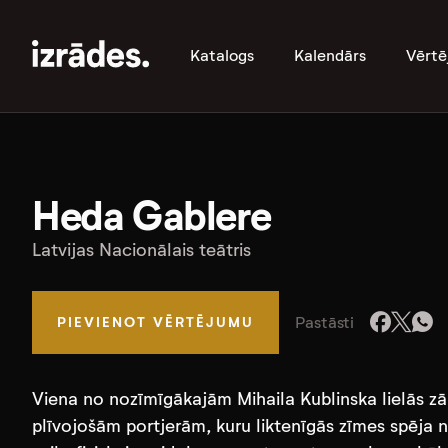
Katalogs
Kalendārs
Vērtē
Heda Gablere
Latvijas Nacionālais teātris
Pastāsti
PIEVIENOT VĒRTĒJUMU
Viena no nozīmīgākajām Mihaila Kublinska lielās zā
plīvojošām portjerām, kuru liktenīgās zīmes spēja 