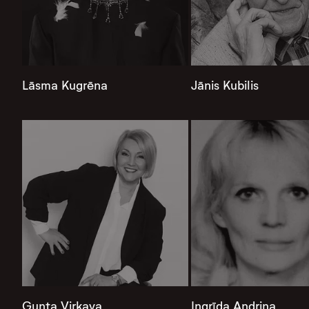
Lāsma Kugrēna
Jānis Kubilis
Gunta Virkava
Ingrīda Andriņa