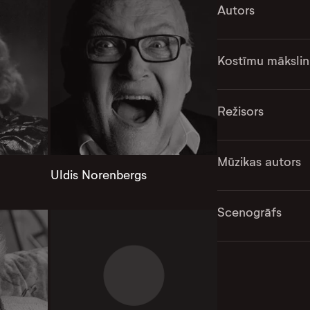
Autors
Kostīmu mākslin
Režisors
Mūzikas autors
Uldis Norenbergs
Scenogrāfs