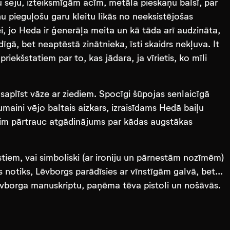
u seju, izteiksmīgām acīm, metāla pieskaņu balsī, par
u pieguļošu garu kleitu likās no neeksistējošas
ei, jo Heda ir ģenerāļa meita un kā tāda arī audzināta,
dīgā, bet neaptēstā zinātnieka, īsti skaidrs nekļuva. It
iekšstatiem par to, kas jādara, ja vīrietis, ko mīli
saplīst vāze ar ziediem. Spocīgi šūpojas senlaicīgā
maini vējo baltais aizkars, izraisīdams Hedā baiļu
īdim pārtrauc atgādinājums par kādas augstākas
tiem, vai simboliski (ar ironiju un pārnestām nozīmēm)
s notiks, Lēvborgs parādīsies ar vīnstīgām galvā, bet...
Lēvborga manuskriptu, paņēma tēva pistoli un nošāvās.