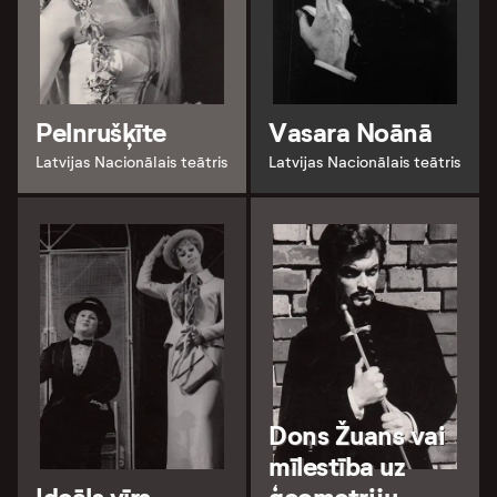
Pelnrušķīte
Vasara Noānā
Latvijas Nacionālais teātris
Latvijas Nacionālais teātris
Dons Žuans vai
mīlestība uz