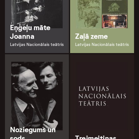
Eņģeļu māte
Joanna
Zaļā zeme
Latvijas Nacionālais teātris
Latvijas Nacionālais teātris
Noziegums un
sods
Trejmeitiņas