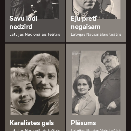
Savu lodi
Eju pretī
nedzird
negaisam
Latvijas Nacionālais teātris
Latvijas Nacionālais teātris
Karalistes gals
Plēsums
Latvijas Nacionālais teātris
Latvijas Nacionālais teātris