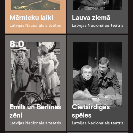
Mērnieku laiki
Lauva ziemā
Latvijas Nacionālais teātris
Latvijas Nacionālais teātris
8.0
Emīls un Berlīnes
Cietsirdīgās
zēni
spēles
Latvijas Nacionālais teātris
Latvijas Nacionālais teātris