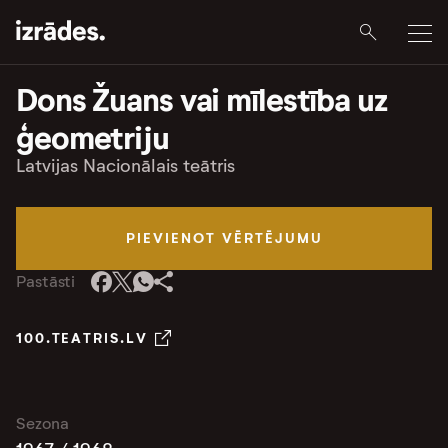
Dons Žuans vai mīlestība uz
ģeometriju
Latvijas Nacionālais teātris
PIEVIENOT VĒRTĒJUMU
Pastāsti
100.TEATRIS.LV
Sezona