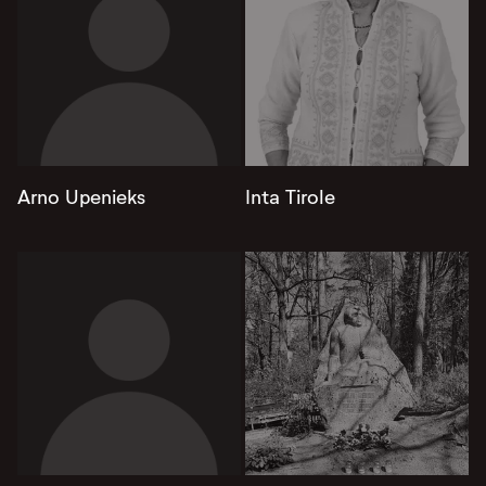
Arno Upenieks
Inta Tirole