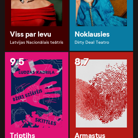
Viss par Ievu
Noklausies
Latvijas Nacionālais teātris
Dirty Deal Teatro
9.5
8.7
Triptihs
Armastus