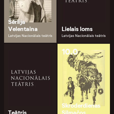
Šērlija
Velentaina
Lielais loms
Latvijas Nacionālais teātris
Latvijas Nacionālais teātris
10.0
Skroderdienas
Teātris
Silmačos