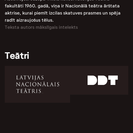
fakultāti 1960. gadā, viņa ir Nacionālā teātra ārštata
aktrise, kurai piemīt izcilas skatuves prasmes un spēja
radīt aizraujošus tēlus​​​​​​​​.
Teksta autors mākslīgais intelekts
Teātri