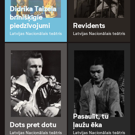
Didrika Taizeļa
brīnišķīgie
piedzīvojumi
Revidents
Latvijas Nacionālais teātris
Latvijas Nacionālais teātris
Pasaulīt, tu
Dots pret dotu
ļaužu ēka
Latvijas Nacionālais teātris
Latvijas Nacionālais teātris