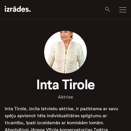
Inta Tirole
Aktrise
Inta Tirole, izcila latviešu aktrise, ir pazīstama ar savu
spēju apvienot tēla individualitātes spilgtumu ar
ticamību, īpaši izceldamās ar komiskām lomām.
Absolvējusi Jāzepa Vītola konservatorijas Teātra