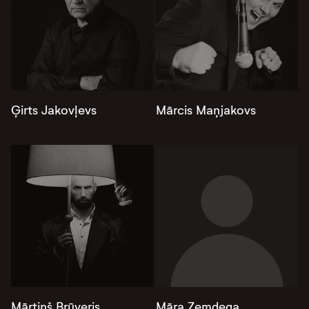
Ģirts Jakovļevs
Mārcis Maņjakovs
Mārtiņš Brūveris
Māra Zemdega