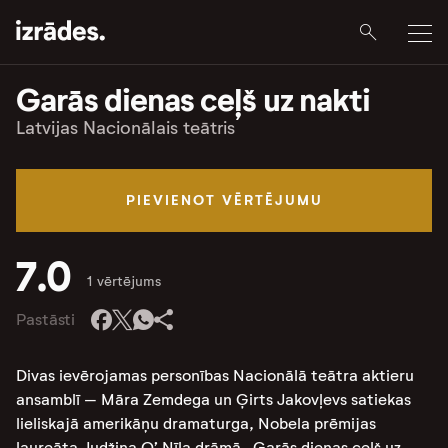
Garās dienas ceļš uz nakti
Latvijas Nacionālais teātris
PIEVIENOT VĒRTĒJUMU
7.0
1 vērtējums
Pastāsti
Divas ievērojamas personības Nacionālā teātra aktieru
ansamblī – Māra Zemdega un Ģirts Jakovļevs satiekas
lieliskajā amerikāņu dramaturga, Nobela prēmijas
laureāta Judžina O’ Nīla drāmā „Garās dienas ceļš uz