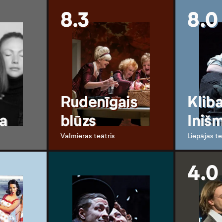
8.3
8.0
Rudenīgais
Kliba
a
blūzs
Iniš
Valmieras teātris
Liepājas te
4.0