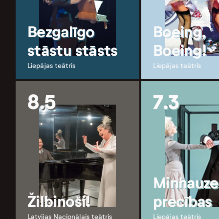
Bezgalīgo
Boeing,
stāstu stāsts
Boeing!
Liepājas teātris
Liepājas teātris
8.5
7.3
Minhauze
Žilbinoši!
precības
Latvijas Nacionālais teātris
Liepājas teātris