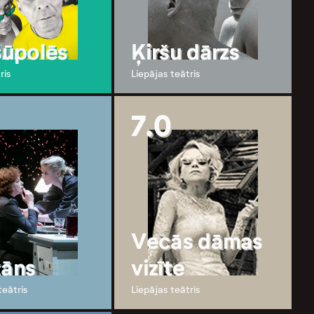
šūpolēs
Ķiršu dārzs
ris
Liepājas teātris
7.0
Vecās dāmas
kāns
vizīte
teātris
Liepājas teātris