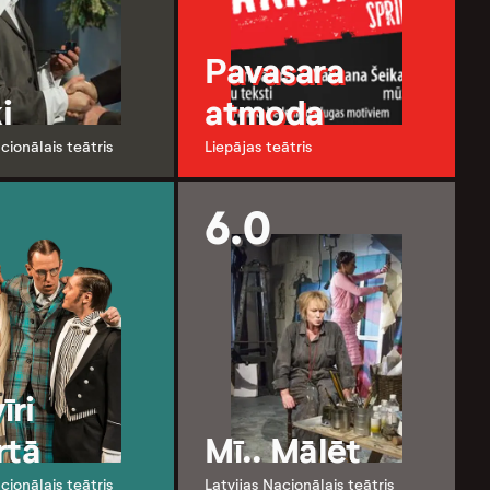
Pavasara
i
atmoda
cionālais teātris
Liepājas teātris
6.0
īri
rtā
Mī.. Mālēt
cionālais teātris
Latvijas Nacionālais teātris