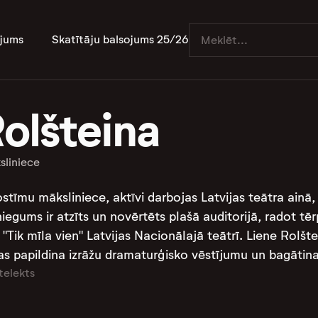
jums
Skatītāju balsojums 25/26
olšteina
sliniece
kostīmu māksliniece, aktīvi darbojas Latvijas teātra ainā
niegums ir atzīts un novērtēts plašā auditorijā, radot 
"Tik mīla vien" Latvijas Nacionālajā teātrī. Liene Rolšte
s papildina izrāžu dramaturģisko vēstījumu un bagātina 
telekts