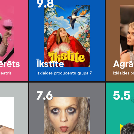
9.8
ērēts
Īkstīte
Agrā
teātris
Izklaides producentu grupa 7
Izklaides 
7.6
5.5