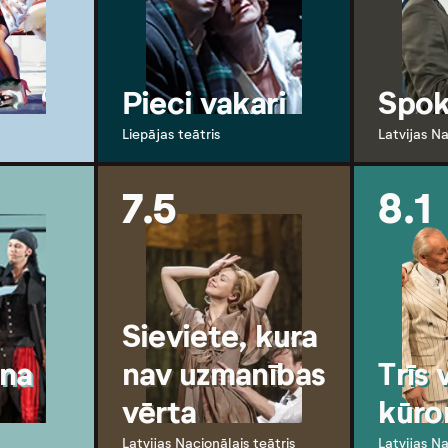
Pieci vakari
Spok
Liepājas teātris
Latvijas Na
7.5
8.1
Sieviete, kura
na
nav uzmanības
Trīs v
vērta
kūro
Latvijas Nacionālais teātris
Latvijas Na