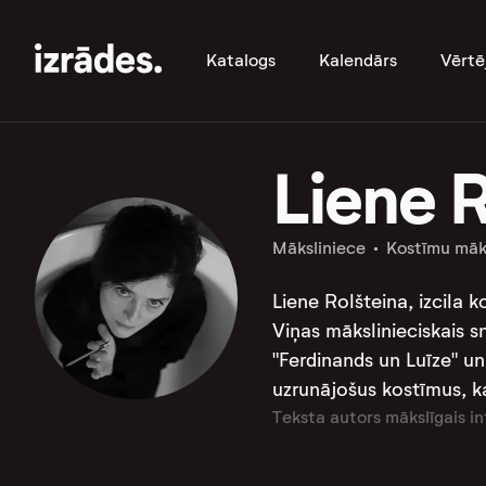
Katalogs
Kalendārs
Vērtē
Liene R
Māksliniece
Kostīmu māk
Liene Rolšteina, izcila 
Viņas mākslinieciskais s
"Ferdinands un Luīze" un 
uzrunājošus kostīmus, ka
Teksta autors mākslīgais in