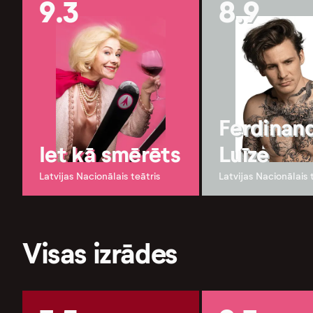
9.3
8.9
Ferdinan
Iet kā smērēts
Luīze
Latvijas Nacionālais teātris
Latvijas Nacionālais 
Visas izrādes