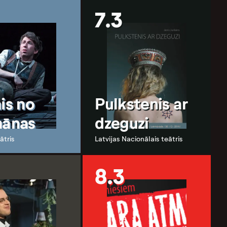
7.3
is no
Pulkstenis ar
mānas
dzeguzi
ātris
Latvijas Nacionālais teātris
8.3