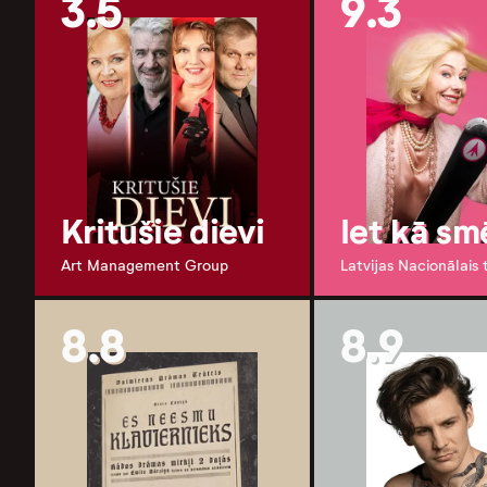
3.5
9.3
Kritušie dievi
Iet kā sm
Art Management Group
Latvijas Nacionālais 
8.8
8.9