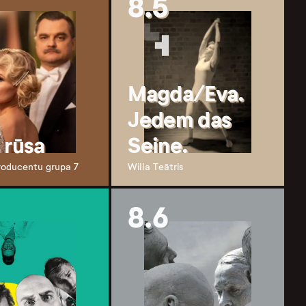
8.5
Magda/Eva.
Jedem das
 rūsa
Seine.
producentu grupa 7
Willa Teātris
8.6