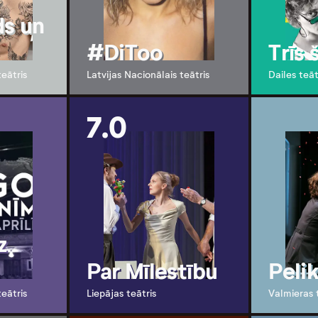
ds un
#DiToo
Trīs 
teātris
Latvijas Nacionālais teātris
Dailes teāt
7.0
z
Par Mīlestību
Peli
teātris
Liepājas teātris
Valmieras 