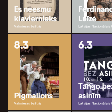
Es neesmu
Ferdinan
klaviernieks
Luīze
Valmieras teātris
Latvijas Nacionālais 
8.3
6.3
Tango be
Pigmalions
asinīm
Valmieras teātris
Latvijas Nacionālais 