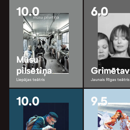
10.0
6.0
Mūsu
pilsētiņa
Grimētav
Liepājas teātris
Jaunais Rīgas teātris
10.0
9.5