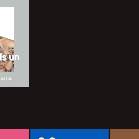
ds un
teātris