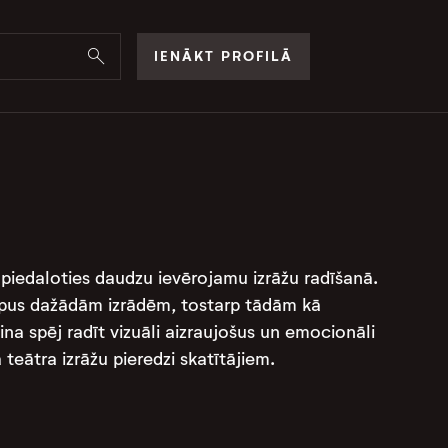
IENĀKT PROFILĀ
, piedaloties daudzu ievērojamu izrāžu radīšanā.
tērpus dažādām izrādēm, tostarp tādām kā
ina spēj radīt vizuāli aizraujošus un emocionāli
teātra izrāžu pieredzi skatītājiem.