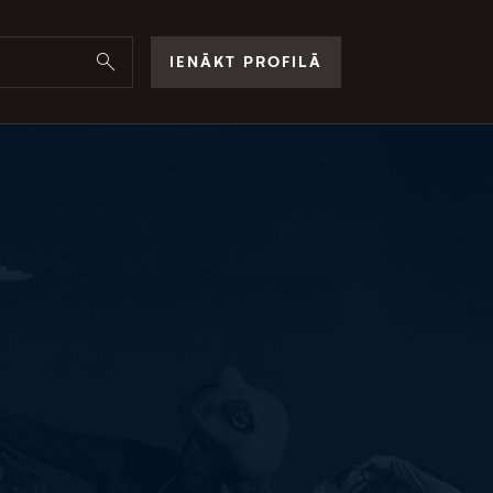
IENĀKT PROFILĀ