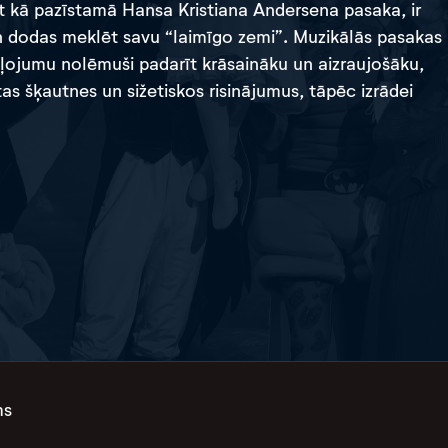
t kā pazīstamā Hansa Kristiana Andersena pasaka, ir
i un dodas meklēt savu “laimīgo zemi”. Muzikālās pasakas
eļojumu nolēmuši padarīt krāsaināku un aizraujošāku,
as šķautnes un sižetiskos risinājumus, tāpēc izrādei
ms