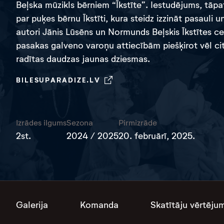
Beļska mūzikls bērniem “Īkstīte”.
Iestudējums, tāpa
par puķes bērnu Īkstīti, kura steidz izzināt pasaul
autori Jānis Lūsēns un Normunds Beļskis Īkstītes c
pasakas galveno varoņu attiecībām piešķirot vēl cit
radītas daudzas jaunas dziesmas.
BILESUPARADIZE.LV
Izrādes ilgums
Sezona
Pirmizrāde
2st.
2024 / 2025
20. februārī, 2025.
Galerija
Komanda
Skatītāju vērtēju