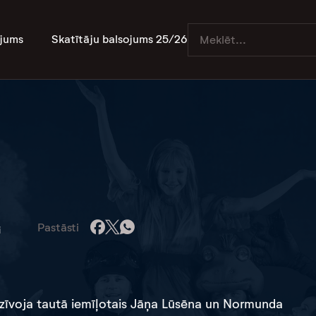
jums
Skatītāju balsojums 25/26
Pastāsti
i
iedzīvoja tautā iemīļotais Jāņa Lūsēna un Normunda