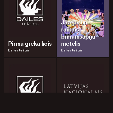
Jāzeps un
raibais
brīnumsapņu
Pirmā grēka līcis
mētelis
Dailes teātris
Dailes teātris