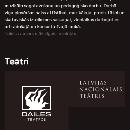
muzikālo sagatavošanu un pedagoģisko darbu. Darbā
viņa pievēršas balss attīstībai, muzikālajai precizitātei un
skatuviskās izteiksmes saskaņai, vienlaikus darbojoties
arī radošajā un konsultatīvajā laukā.
Teksta autors mākslīgais intelekts
Teātri