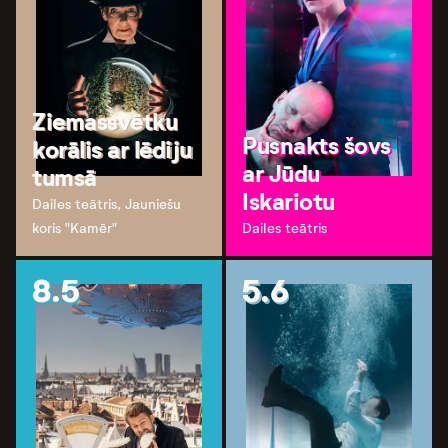
Ziemassvētku
Pusnakts šovs
korālis ar lēdiju
ar Jūdu
tumsā
Iskariotu
Dailes teātris, Jauniešu
koris "Kamēr"
Dailes teātris
8.5
5.6