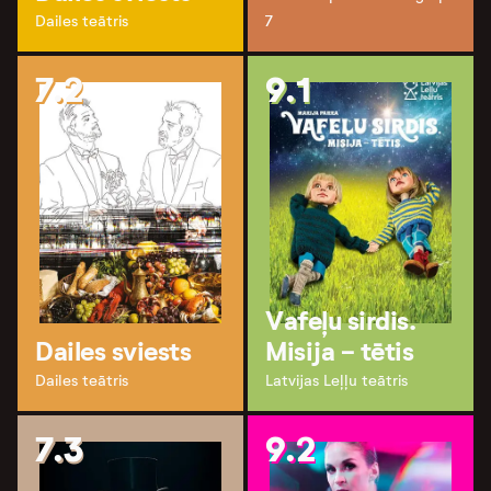
Dailes teātris
7
7.2
9.1
Vafeļu sirdis.
Dailes sviests
Misija - tētis
Dailes teātris
Latvijas Leļļu teātris
7.3
9.2