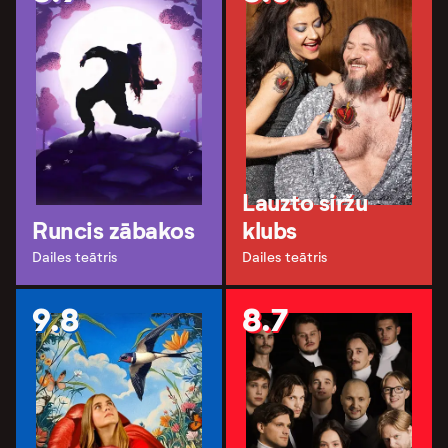
Lauzto siržu
Runcis zābakos
klubs
Dailes teātris
Dailes teātris
9.8
8.7