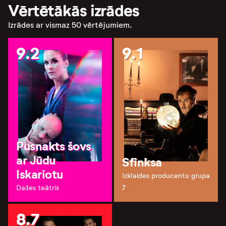
Vērtētākās izrādes
Izrādes ar vismaz 50 vērtējumiem.
9.2
9.1
Pusnakts šovs
ar Jūdu
Sfinksa
Iskariotu
Izklaides producentu grupa
Dailes teātris
7
8.7