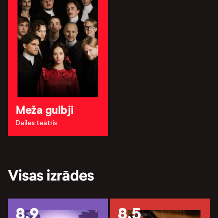
Meža gulbji
Dailes teātris
Visas izrādes
8.9
8.5