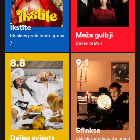
Īkstīte
Meža gulbji
Izklaides producentu grupa
7
Dailes teātris
8.8
9.1
Sfinksa
Dailes sviests
Izklaides producentu grupa