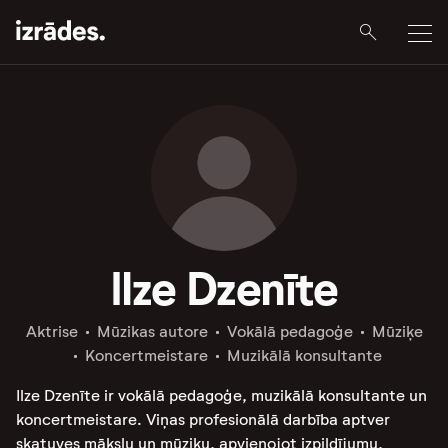
Ilze Dzenīte
Aktrise
Mūzikas autore
Vokālā pedagoģe
Mūziķe
Koncertmeistare
Muzikālā konsultante
Ilze Dzenīte ir vokālā pedagoģe, muzikālā konsultante un
koncertmeistare. Viņas profesionālā darbība aptver
skatuves mākslu un mūziku, apvienojot izpildījumu,