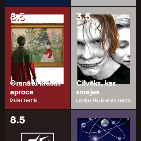
8.5
3.5
Granātu krāsas
Cilvēks, kas
aproce
smejas
Dailes teātris
Latvijas Nacionālais teātris
8.5