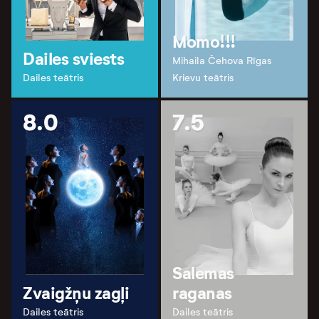
Momo!!!
Dailes sviests
Mihaila Čehova Rīgas
Dailes teātris
Krievu teātris
8.0
7.5
Salemas
Zvaigžņu zagļi
raganas
Dailes teātris
Dailes teātris