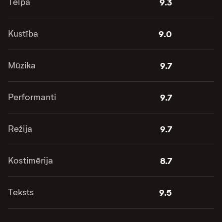
Telpa
9.3
Kustība
9.0
Mūzika
9.7
Performanti
9.7
Režija
9.7
Kostimērija
8.7
Teksts
9.5