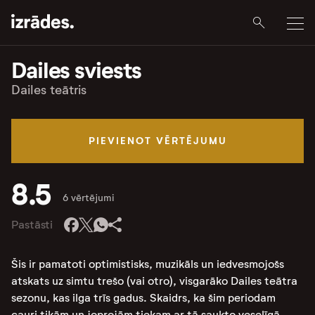
Dailes sviests
Dailes teātris
PIEVIENOT VĒRTĒJUMU
8.5
6 vērtējumi
Pastāsti
Šis ir pamatoti optimistisks, muzikāls un iedvesmojošs
atskats uz simtu trešo (vai otro), visgarāko Dailes teātra
sezonu, kas ilga trīs gadus. Skaidrs, ka šim periodam
cauri tikām un joprojām tiekam ar tā saukto veselīgā