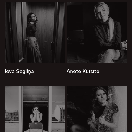
Ieva Segliņa
Anete Kursīte