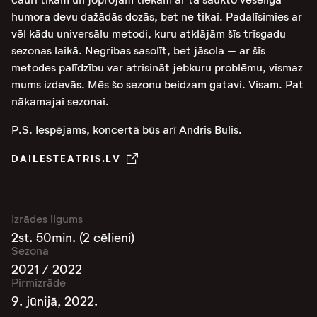
humora devu dažādās dozās, bet ne tikai. Padalīsimies ar
vēl kādu universālu metodi, kuru atklājām šīs trīsgadu
sezonas laikā. Negribas sasolīt, bet jāsola – ar šīs
metodes palīdzību var atrisināt jebkuru problēmu, vismaz
mums izdevās. Mēs šo sezonu beidzam gatavi. Visam. Pat
nākamajai sezonai.
P.S. Iespējams, koncertā būs arī Andris Bulis.
DAILESTEATRIS.LV
Izrādes ilgums
2st. 50min. (2 cēlieni)
Sezona
2021 / 2022
Pirmizrāde
9. jūnijā, 2022.