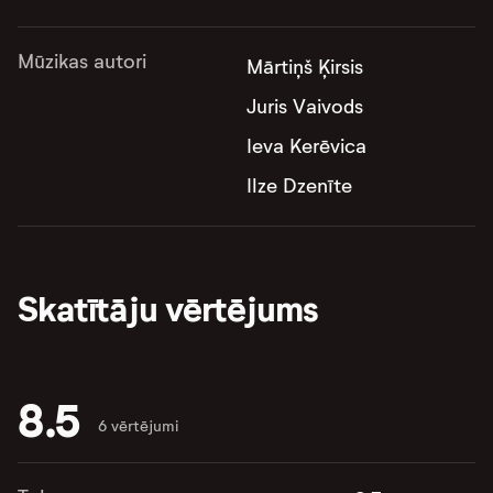
Mūzikas autori
Mārtiņš Ķirsis
Juris Vaivods
Ieva Kerēvica
Ilze Dzenīte
Skatītāju vērtējums
8.5
6 vērtējumi