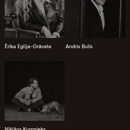
Ērika Eglija-Grāvele
Andris Bulis
Niklāvs Kurpnieks