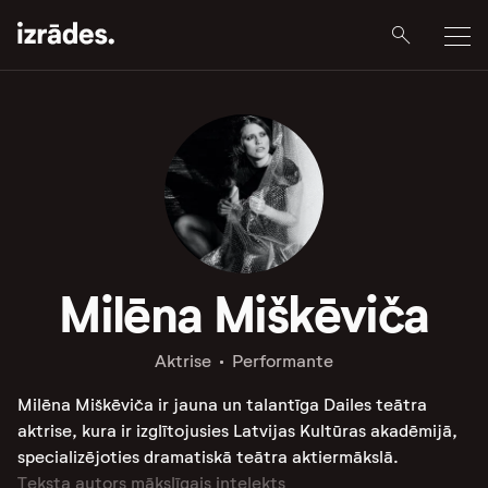
Milēna Miškēviča
Aktrise
Performante
Milēna Miškēviča ir jauna un talantīga Dailes teātra
aktrise, kura ir izglītojusies Latvijas Kultūras akadēmijā,
specializējoties dramatiskā teātra aktiermākslā.
Teksta autors mākslīgais intelekts