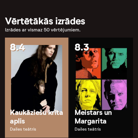
Vērtētākās izrādes
Izrādes ar vismaz 50 vērtējumiem.
8.4
8.3
Kaukāziešu krīta
Meistars un
aplis
Margarita
Dailes teātris
Dailes teātris