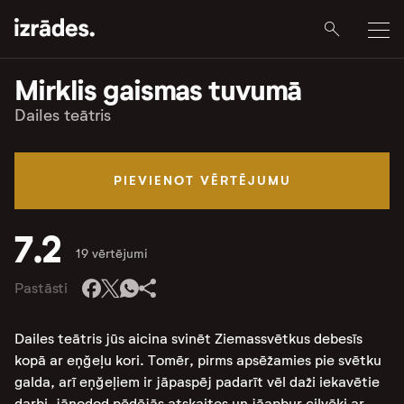
Mirklis gaismas tuvumā
Dailes teātris
PIEVIENOT VĒRTĒJUMU
7.2
19 vērtējumi
Pastāsti
Dailes teātris jūs aicina svinēt Ziemassvētkus debesīs
kopā ar eņğeļu kori. Tomēr, pirms apsēžamies pie svētku
galda, arī eņğeļiem ir jāpaspēj padarīt vēl daži iekavētie
darbi, jānodod pēdējās atskaites un jāapbur cilvēki ar