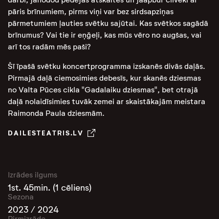
pāris brīnumiem, pirms viņi var bez sirdsapziņas
pārmetumiem ļauties svētku sajūtai. Kas svētkos sagādā
brīnumus? Vai tie ir eņğeļi, kas mūs vēro no augšas, vai
arī tos radām mēs paši?
Šī īpašā svētku koncertprogramma izskanēs divās daļās.
Pirmajā daļā ciemosimies debesīs, kur skanēs dziesmas
no Valta Pūces cikla "Gadalaiku dziesmas", bet otrajā
daļā nolaidīsimies tuvāk zemei ar skaistākajām meistara
Raimonda Paula dziesmām.
DAILESTEATRIS.LV
Izrādes ilgums
1st. 45min. (1 cēliens)
Sezona
2023 / 2024
Pirmizrāde