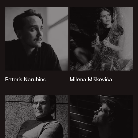
Pēteris Narubins
Milēna Miškēviča