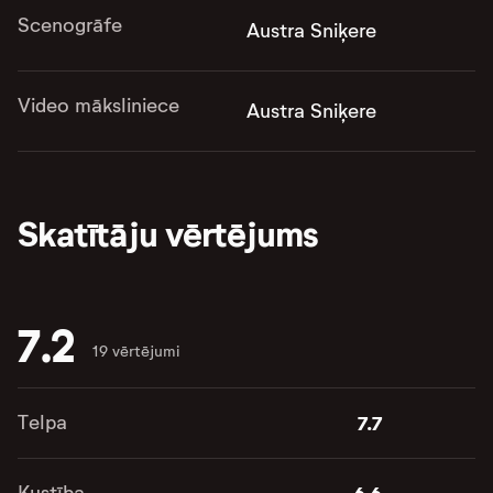
Scenogrāfe
Austra Sniķere
Video māksliniece
Austra Sniķere
Skatītāju vērtējums
7.2
19 vērtējumi
Telpa
7.7
Kustība