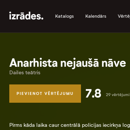
Katalogs
Kalendārs
Vērtē
Anarhista nejaušā nāve
Dailes teātris
7.8
PIEVIENOT VĒRTĒJUMU
29 vērtējumi
Pirms kāda laika caur centrālā policijas iecirkņa lo