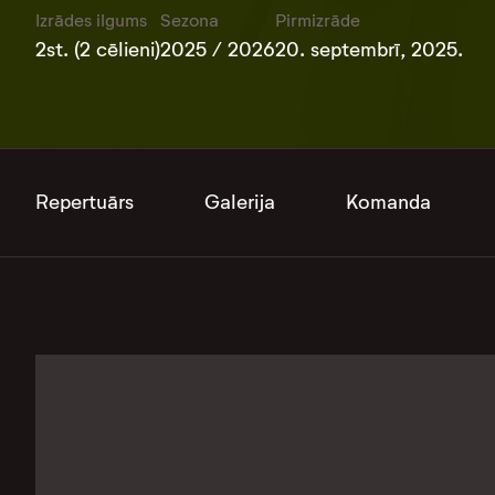
Izrādes ilgums
Sezona
Pirmizrāde
2st. (2 cēlieni)
2025 / 2026
20. septembrī, 2025.
Repertuārs
Galerija
Komanda