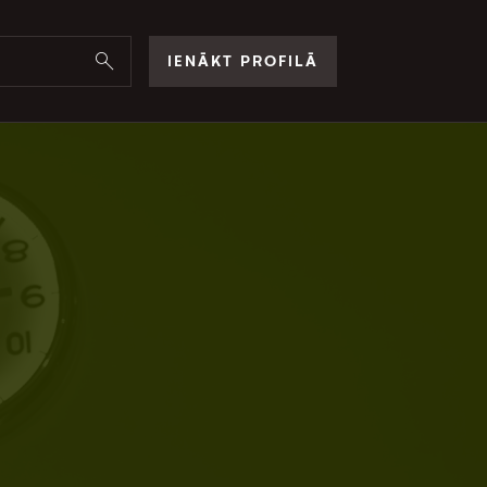
IENĀKT PROFILĀ