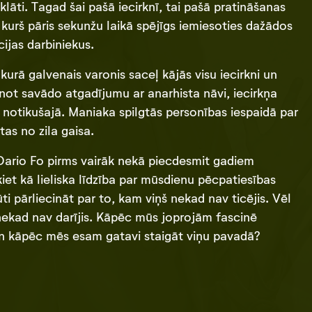
lāti. Tagad šai pašā iecirknī, tai pašā pratināšanas
, kurš pāris sekunžu laikā spējīgs iemiesoties dažādos
cijas darbiniekus.
urā galvenais varonis saceļ kājās visu iecirkni un
inot savādo atgadījumu ar anarhista nāvi, iecirkņa
bu notikušajā. Maniaka spilgtās personības iespaidā par
tas no zila gaisa.
 Dario Fo pirms vairāk nekā piecdesmit gadiem
iet kā lieliska līdzība par mūsdienu pēcpatiesības
ti pārliecināt par to, kam viņš nekad nav ticējis. Vēl
ko nekad nav darījis. Kāpēc mūs joprojām fascinē
Un kāpēc mēs esam gatavi staigāt viņu pavadā?