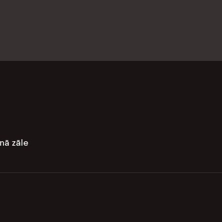
unā zāle