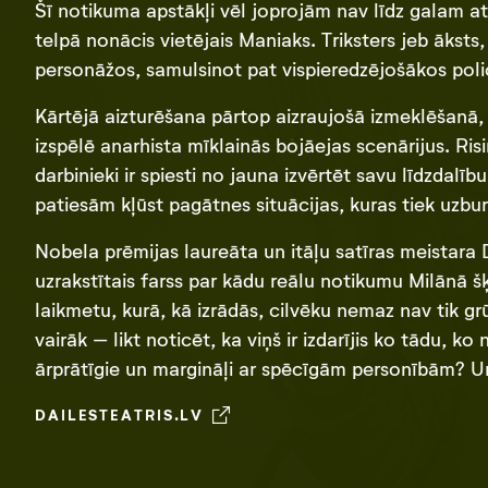
Šī notikuma apstākļi vēl joprojām nav līdz galam atk
telpā nonācis vietējais Maniaks. Triksters jeb āksts
personāžos, samulsinot pat vispieredzējošākos poli
Kārtējā aizturēšana pārtop aizraujošā izmeklēšanā, k
izspēlē anarhista mīklainās bojāejas scenārijus. Ris
darbinieki ir spiesti no jauna izvērtēt savu līdzdalī
patiesām kļūst pagātnes situācijas, kuras tiek uzbur
Nobela prēmijas laureāta un itāļu satīras meistara
uzrakstītais farss par kādu reālu notikumu Milānā šķ
laikmetu, kurā, kā izrādās, cilvēku nemaz nav tik grū
vairāk – likt noticēt, ka viņš ir izdarījis ko tādu, 
ārprātīgie un margināļi ar spēcīgām personībām? 
DAILESTEATRIS.LV