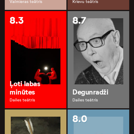
Valmieras teātris
Krievu teātris
8.3
8.7
Ļoti labas
minūtes
Degunradži
Dailes teātris
Dailes teātris
8.0