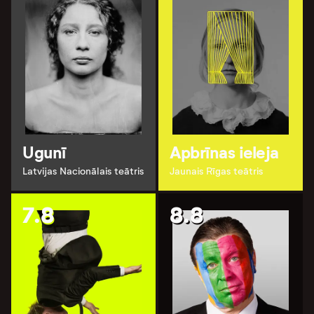
Ugunī
Apbrīnas ieleja
Latvijas Nacionālais teātris
Jaunais Rīgas teātris
7.8
8.8