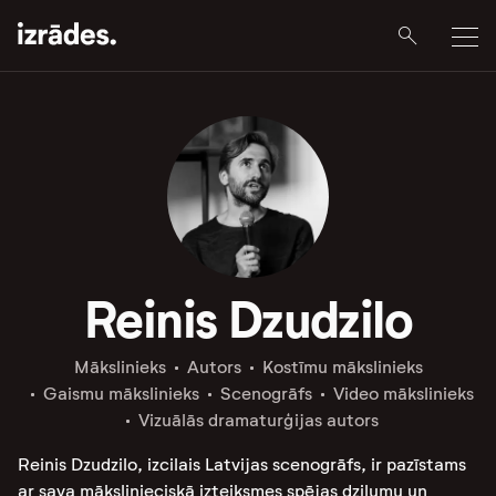
Reinis Dzudzilo
Mākslinieks
Autors
Kostīmu mākslinieks
Gaismu mākslinieks
Scenogrāfs
Video mākslinieks
Vizuālās dramaturģijas autors
Reinis Dzudzilo, izcilais Latvijas scenogrāfs, ir pazīstams
ar sava mākslinieciskā izteiksmes spējas dziļumu un