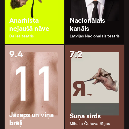
Anarhista
Nacionālais
nejaušā nāve
kanāls
Dailes teātris
Latvijas Nacionālais teātris
9.4
7.2
Jāzeps un viņa
Suņa sirds
brāļi
Mihaila Čehova Rīgas