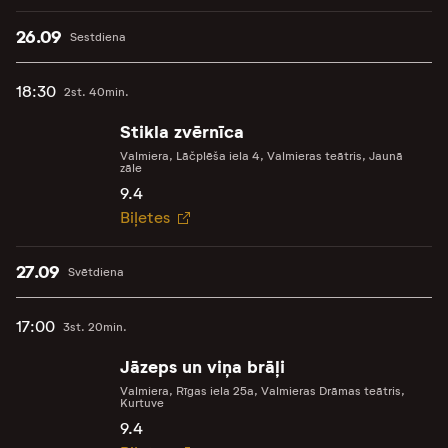
26.09
Sestdiena
18:30
2st. 40min.
Stikla zvērnīca
Valmiera, Lāčplēša iela 4, Valmieras teātris, Jaunā
zāle
9.4
Biļetes
27.09
Svētdiena
17:00
3st. 20min.
Jāzeps un viņa brāļi
Valmiera, Rīgas iela 25a, Valmieras Drāmas teātris,
Kurtuve
9.4