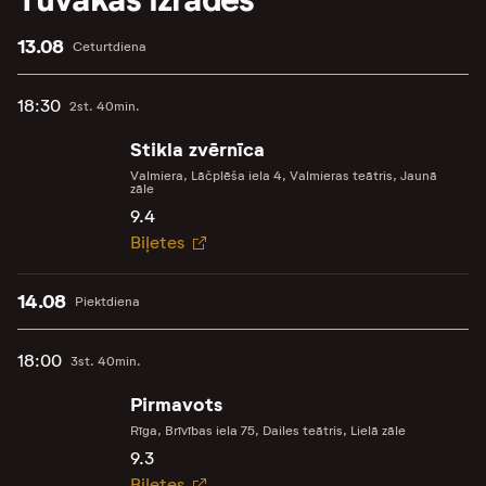
13.08
Ceturtdiena
18:30
2st. 40min.
Stikla zvērnīca
Valmiera, Lāčplēša iela 4, Valmieras teātris, Jaunā
zāle
9.4
Biļetes
14.08
Piektdiena
18:00
3st. 40min.
Pirmavots
Rīga, Brīvības iela 75, Dailes teātris, Lielā zāle
9.3
Biļetes