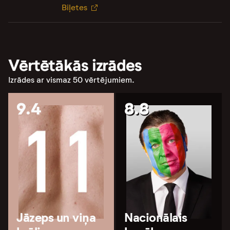
Biļetes
Vērtētākās izrādes
Izrādes ar vismaz 50 vērtējumiem.
9.4
8.8
Jāzeps un viņa
Nacionālais