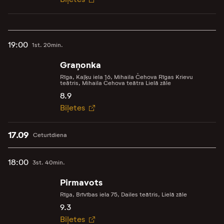
19:00
1st. 20min.
Graņonka
Rīga, Kaļķu iela 16, Mihaila Čehova Rīgas Krievu
teātris, Mihaila Čehova teātra Lielā zāle
8.9
Biļetes
17.09
Ceturtdiena
18:00
3st. 40min.
Pirmavots
Rīga, Brīvības iela 75, Dailes teātris, Lielā zāle
9.3
Biļetes