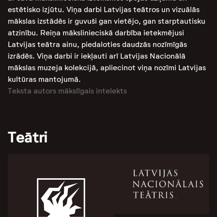
estētisko izjūtu. Viņa darbi Latvijas teātros un vizuālās
mākslas izstādēs ir guvuši gan vietējo, gan starptautisku
atzinību. Reiņa mākslinieciskā darbība ietekmējusi
Latvijas teātra ainu, piedaloties daudzās nozīmīgās
izrādēs. Viņa darbi ir iekļauti arī Latvijas Nacionālā
mākslas muzeja kolekcijā, apliecinot viņa nozīmi Latvijas
kultūras mantojumā.
Teksta autors mākslīgais intelekts
Teātri