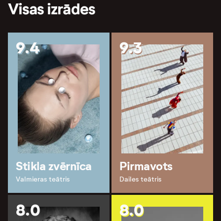
Visas izrādes
9.4
9.3
Stikla zvērnīca
Pirmavots
Valmieras teātris
Dailes teātris
8.0
8.0