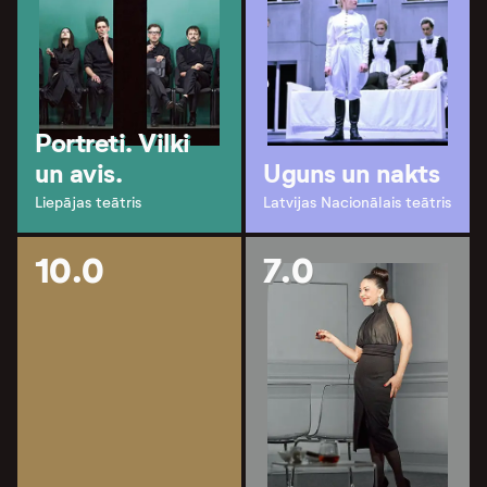
Portreti. Vilki
un avis.
Uguns un nakts
Liepājas teātris
Latvijas Nacionālais teātris
10.0
7.0