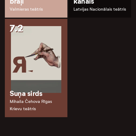
brāļi
kanāls
Valmieras teātris
Latvijas Nacionālais teātris
7.2
Suņa sirds
Mihaila Čehova Rīgas
Krievu teātris