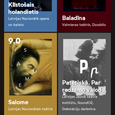
Klīstošais
holandietis
Baladīna
Latvijas Nacionālā opera
un balets
Valmieras teātris, Dzudzilo
9.0
Patētiskā. Par
redzamo valodu.
Latvijas Jaunā teātra
Salome
institūts, SoundOZ,
Latvijas Nacionālais teātris
Dekorāciju darbnīca