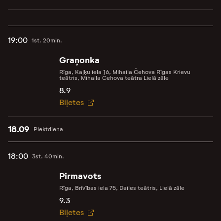
19:00
1st. 20min.
Graņonka
Rīga, Kaļķu iela 16, Mihaila Čehova Rīgas Krievu
teātris, Mihaila Čehova teātra Lielā zāle
8.9
Biļetes
18.09
Piektdiena
18:00
3st. 40min.
Pirmavots
Rīga, Brīvības iela 75, Dailes teātris, Lielā zāle
9.3
Biļetes