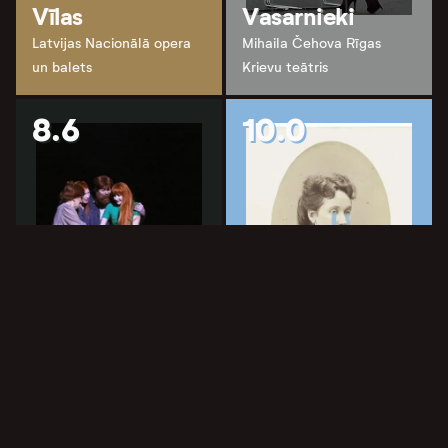
Vīlas
Vasarnieki
Latvijas Nacionālā opera
Mihaila Čehova Rīgas
un balets
Krievu teātris
8.6
10.0
Sarkangalvīte
un vilks
Raudupiete
Latvijas Nacionālais teātris
Valmieras teātris