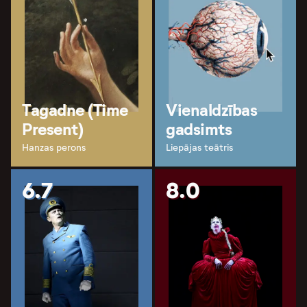
Tagadne (Time
Vienaldzības
Present)
gadsimts
Hanzas perons
Liepājas teātris
6.7
8.0