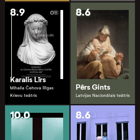
8.9
8.6
Karalis Līrs
Pērs Gints
Mihaila Čehova Rīgas
Krievu teātris
Latvijas Nacionālais teātris
10.0
8.6