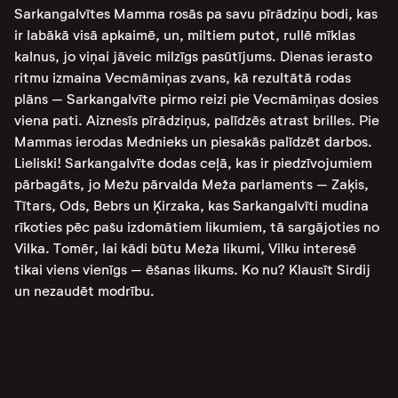
Sarkangalvītes Mamma rosās pa savu pīrādziņu bodi, kas
ir labākā visā apkaimē, un, miltiem putot, rullē mīklas
kalnus, jo viņai jāveic milzīgs pasūtījums. Dienas ierasto
ritmu izmaina Vecmāmiņas zvans, kā rezultātā rodas
plāns – Sarkangalvīte pirmo reizi pie Vecmāmiņas dosies
viena pati. Aiznesīs pīrādziņus, palīdzēs atrast brilles. Pie
Mammas ierodas Mednieks un piesakās palīdzēt darbos.
Lieliski! Sarkangalvīte dodas ceļā, kas ir piedzīvojumiem
pārbagāts, jo Mežu pārvalda Meža parlaments – Zaķis,
Tītars, Ods, Bebrs un Ķirzaka, kas Sarkangalvīti mudina
rīkoties pēc pašu izdomātiem likumiem, tā sargājoties no
Vilka. Tomēr, lai kādi būtu Meža likumi, Vilku interesē
tikai viens vienīgs – ēšanas likums. Ko nu? Klausīt Sirdij
un nezaudēt modrību.