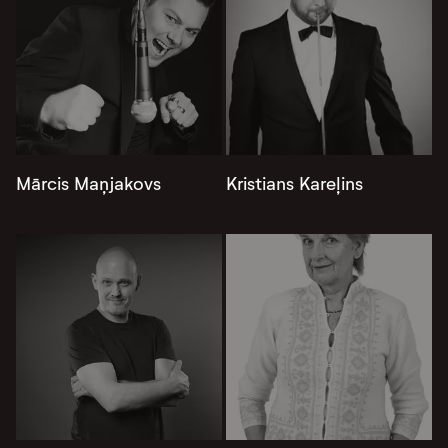
Mārcis Maņjakovs
Kristians Kareļins