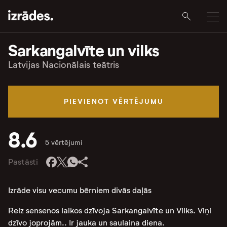
Sarkangalvīte un vilks
Latvijas Nacionālais teātris
PIEVIENOT VĒRTĒJUMU
8.6
5 vērtējumi
Pastāsti
Izrāde visu vecumu bērniem divās daļās
Reiz sensenos laikos dzīvoja Sarkangalvīte un Vilks. Viņi
dzīvo joprojām.. Ir jauka un saulaina diena.