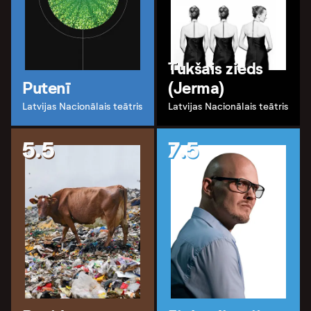
Tukšais zieds
Putenī
(Jerma)
Latvijas Nacionālais teātris
Latvijas Nacionālais teātris
5.5
7.5