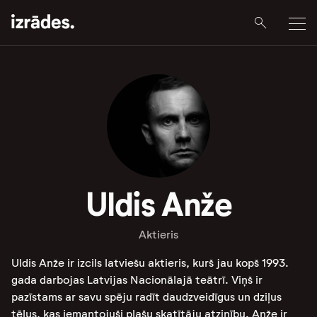
Uldis Anže
Aktieris
Uldis Anže ir izcils latviešu aktieris, kurš jau kopš 1993.
gada darbojas Latvijas Nacionālajā teātrī. Viņš ir
pazīstams ar savu spēju radīt daudzveidīgus un dziļus
tēlus, kas iemantojuši plašu skatītāju atzinību. Anže ir