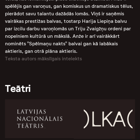
spēlējis gan varoņus, gan komiskus un dramatiskus tēlus,
pierādot savu talantu dažādās lomās​. Viņš ir saņēmis
vairākas prestižas balvas, tostarp Harija Liepiņa balvu
par izcilu darbu varoņlomās un Triju Zvaigžņu ordeni par
nopelniem kultūrā un mākslā. Anže ir arī vairākkārt
nominēts "Spēlmaņu nakts" balvai gan kā labākais
aktieris, gan otrā plāna aktieris​.
Teksta autors mākslīgais intelekts
Teātri