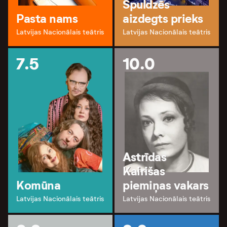
Spuldzēs
Pasta nams
aizdegts prieks
Latvijas Nacionālais teātris
Latvijas Nacionālais teātris
7.5
10.0
Astrīdas
Kairišas
Komūna
piemiņas vakars
Latvijas Nacionālais teātris
Latvijas Nacionālais teātris