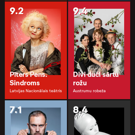
9.2
9.4
Pīters Pens.
Divi duči sārtu
Sindroms
rožu
Latvijas Nacionālais teātris
Austrumu robeža
7.1
8.4