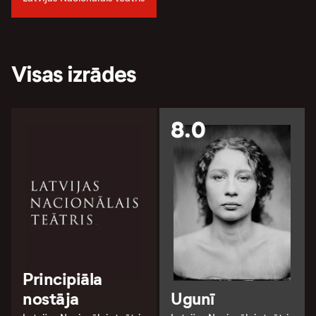
Visas izrādes
8.0
Principiāla
nostāja
Ugunī