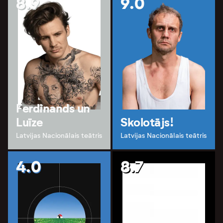
8.9
9.0
Ferdinands un
Luīze
Skolotājs!
Latvijas Nacionālais teātris
Latvijas Nacionālais teātris
4.0
8.7