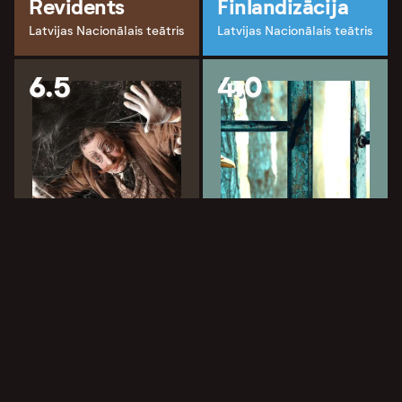
Revidents
Finlandizācija
Latvijas Nacionālais teātris
Latvijas Nacionālais teātris
6.5
4.0
Teātra Dienas
Koncerts - Divi
Paradoksālā
Vienā
Latvija
Latvijas Nacionālais teātris
Latvijas Nacionālais teātris