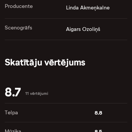
Producente
Linda Akmeņkalne
Scenogrāfs
Aigars Ozoliņš
Skatītāju vērtējums
8.7
11 vērtējumi
Telpa
8.8
Mūzika
8.5