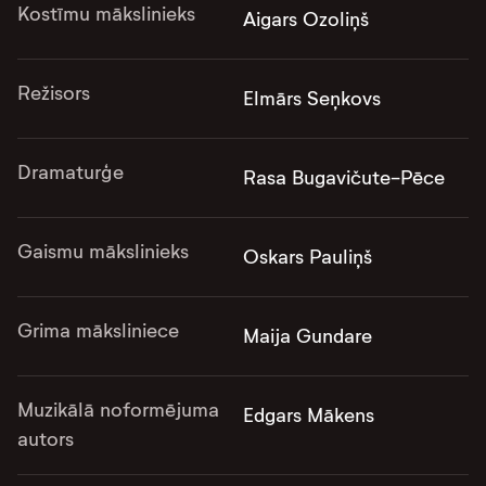
Kostīmu mākslinieks
Aigars Ozoliņš
Režisors
Elmārs Seņkovs
Dramaturģe
Rasa Bugavičute-Pēce
Gaismu mākslinieks
Oskars Pauliņš
Grima māksliniece
Maija Gundare
Muzikālā noformējuma
Edgars Mākens
autors