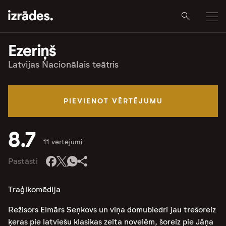
Ezeriņš
Latvijas Nacionālais teātris
PIEVIENOT VĒRTĒJUMU
8.7
11 vērtējumi
Pastāsti
Traģikomēdija
Režisors Elmārs Seņkovs un viņa domubiedri jau trešoreiz
ķeras pie latviešu klasikas zelta novelēm, šoreiz pie Jāņa