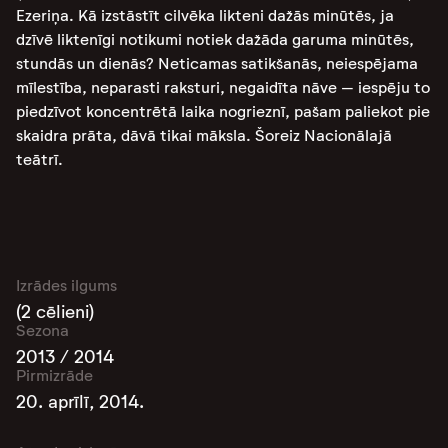
Ezeriņa. Kā izstāstīt cilvēka likteni dažās minūtēs, ja
dzīvē liktenīgi notikumi notiek dažāda garuma minūtēs,
stundās un dienās? Neticamas satikšanās, neiespējama
mīlestība, neparasti raksturi, negaidīta nāve – iespēju to
piedzīvot koncentrētā laika nogrieznī, pašam paliekot pie
skaidra prāta, dāvā tikai māksla. Šoreiz Nacionālajā
teātrī.
Izrādes ilgums
(2 cēlieni)
Sezona
2013 / 2014
Pirmizrāde
20. aprīlī, 2014.