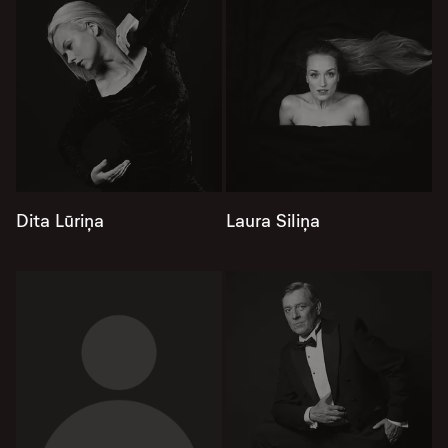
Dita Lūriņa
Laura Siliņa