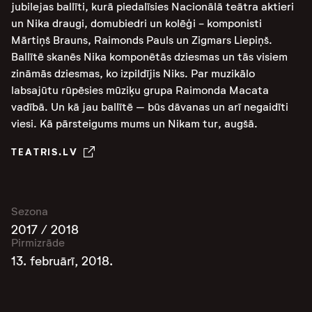
jubilejas ballīti, kurā piedalīsies Nacionālā teātra aktieri
un Nika draugi, domubiedri un kolēģi - komponisti
Mārtiņš Brauns, Raimonds Pauls un Zigmars Liepiņš.
Ballītē skanēs Nika komponētās dziesmas un tās visiem
zināmās dziesmas, ko izpildījis Niks. Par muzikālo
labsajūtu rūpēsies mūziķu grupa Raimonda Macata
vadībā. Un kā jau ballītē – būs dāvanas un arī negaidīti
viesi. Kā pārsteigums mums un Nikam tur, augšā.
TEATRIS.LV
Sezona
2017 / 2018
Pirmizrāde
13. februārī, 2018.