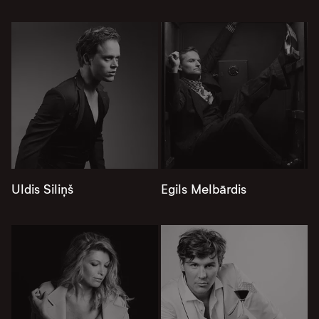
Uldis Siliņš
Egils Melbārdis