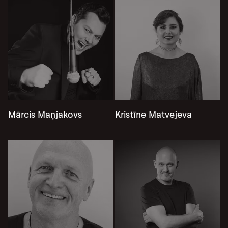
Mārcis Maņjakovs
Kristīne Matvejeva