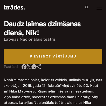
Daudz laimes dzimšanas
dienā, Nik!
Latvijas Nacionālais teātris
PIEVIENOT VĒRTĒJUMU
Pastāsti
Neaizmirstama balss, kolorīts veidols, unikāls mūziķis, īsts
skolotājs - 2018.gada 13. februārī viņš svinētu 60. Kaut
arī Niku Matvejevu Rīgas ielās mēs vairs nesatiekam,
viņa balss dzīvo, sacerētās dziesmas skan un draugi viņu
atceras. Latvijas Nacionālais teātris aicina uz Nika