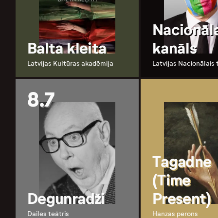
Nacionāla
Balta kleita
kanāls
Latvijas Kultūras akadēmija
Latvijas Nacionālais 
8.7
Tagadne
(Time
Degunradži
Present)
Dailes teātris
Hanzas perons