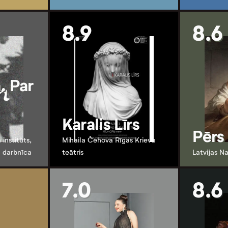
8.9
8.6
. Par
Karalis Līrs
Pērs
 institūts,
Mihaila Čehova Rīgas Krievu
 darbnīca
teātris
Latvijas Na
7.0
8.6