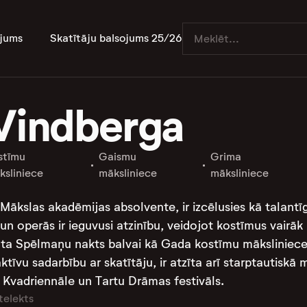
jums
Skatītāju balsojums 25/26
 Vindberga
stīmu
Gaismu
Grima
ksliniece
māksliniece
māksliniece
s Mākslas akadēmijas absolvente, ir izcēlusies kā talant
 un operās ir ieguvusi atzinību, veidojot kostīmus vairāk
ta Spēlmaņu nakts balvai kā Gada kostīmu māksliniece. 
ktīvu sadarbību ar skatītāju, ir atzīta arī starptauti
 Kvadriennāle un Tartu Drāmas festivāls.
telekts