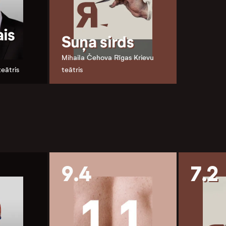
is
Suņa sirds
Mihaila Čehova Rīgas Krievu
teātris
teātris
9.4
7.2