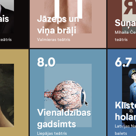
is
Jāzeps un
Suņa
viņa brāļi
Mihaila Če
teātris
Valmieras teātris
teātris
8.0
6.7
Klīst
Vienaldzības
hola
gadsimts
Latvijas N
Liepājas teātris
balets