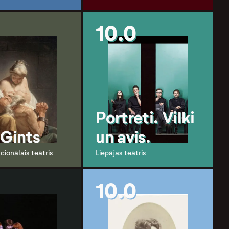
10.0
Portreti. Vilki
 Gints
un avis.
cionālais teātris
Liepājas teātris
10.0