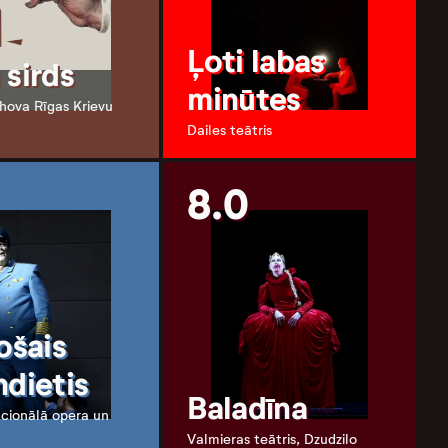
Ļoti labas
 sirds
minūtes
hova Rīgas Krievu
Dailes teātris
8.0
ošais
ndietis
Baladīna
acionālā opera un
Valmieras teātris, Dzudzilo