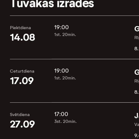
Tuvākās izrādes
19:00
G
Piektdiena
14.08
1st. 20min.
Rī
8.
19:00
G
Ceturtdiena
17.09
1st. 20min.
Rī
8.
17:00
J
Svētdiena
27.09
3st. 20min.
Va
9.