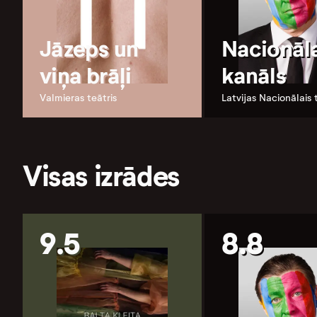
Jāzeps un
Nacionāla
viņa brāļi
kanāls
Valmieras teātris
Latvijas Nacionālais 
Visas izrādes
9.5
8.8