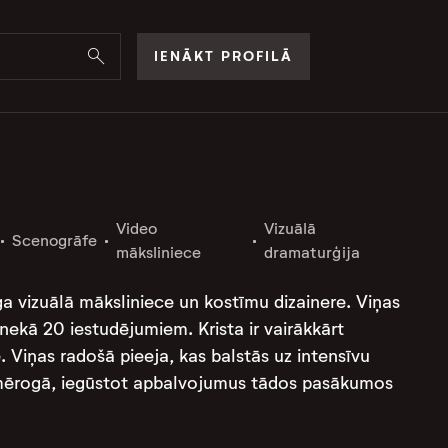
IENĀKT PROFILĀ
Video
Vizuālā
Scenogrāfe
māksliniece
dramaturģija
īga vizuālā māksliniece un kostīmu dizainere. Viņas
 nekā 20 iestudējumiem. Krista ir vairākkārt
Viņas radošā pieeja, kas balstās uz intensīvu
skā mērogā, iegūstot apbalvojumus tādos pasākumos