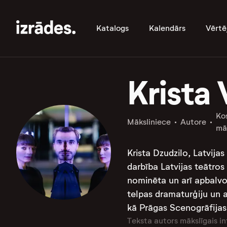
Katalogs
Kalendārs
Vērtē
Krista
Ko
Māksliniece
Autore
mā
Krista Dzudzilo, Latvija
darbība Latvijas teātros
nominēta un arī apbalvo
telpas dramaturģiju un a
kā Prāgas Scenogrāfijas
Teksta autors mākslīgais in