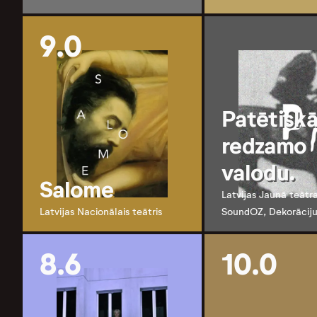
9.0
Patētiskā
redzamo
valodu.
Salome
Latvijas Jaunā teātra
Latvijas Nacionālais teātris
SoundOZ, Dekorāciju
8.6
10.0