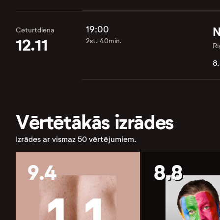
19:00
N
Ceturtdiena
12.11
2st. 40min.
Rī
8
Vērtētākās izrādes
Izrādes ar vismaz 50 vērtējumiem.
9.4
8.8