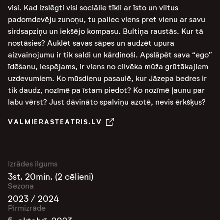
visi. Kad izslēgti visi sociālie tīkli ar īsto un viltus
padomdevēju zunoņu, tu paliec viens pret vienu ar savu
sirdsapziņu un iekšējo kompasu. Bultiņa raustās. Kur tā
nostāsies? Auklēt savas sāpes un audzēt upura
aizvainojumu ir tik saldi un kārdinoši. Apslāpēt sava “ego”
īdēšanu, iespējams, ir viens no cilvēka mūža grūtākajiem
uzdevumiem. Ko mūsdienu pasaulē, kur Jāzepa bedres ir
tik daudz, nozīmē pa īstam piedot? Ko nozīmē ļaunu par
labu vērst? Just dāvināto spalviņu azotē, nevis ērkšķus?
VALMIERASTEATRIS.LV
Izrādes ilgums
3st. 20min. (2 cēlieni)
Sezona
2023 / 2024
Pirmizrāde