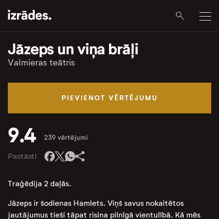
Jāzeps un viņa brāļi
Valmieras teātris
PIEVIENOT VĒRTĒJUMU
9.4
239 vērtējumi
Pastāsti
Traģēdija 2 daļās.
Jāzeps ir šodienas Hamlets. Viņš savus nokaitētos
jautājumus tieši tāpat risina pilnīgā vientulībā. Kā mēs