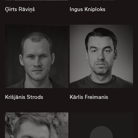
Ģirts Rāviņš
Ingus Kniploks
Krišjānis Strods
Kārlis Freimanis