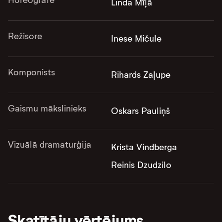
Linda Mīļā
Režisore
Inese Mičule
Komponists
Rihards Zaļupe
Gaismu mākslinieks
Oskars Pauliņš
Vizuālā dramaturģija
Krista Vindberga
Reinis Dzudzilo
Skatītāju vērtējums