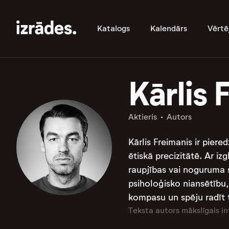
Katalogs
Kalendārs
Vērtē
Kārlis 
Aktieris
Autors
Kārlis Freimanis ir piere
ētiskā precizitātē. Ar iz
raupjības vai noguruma 
psiholoģisko niansētību,
kompasu un spēju radīt t
Teksta autors mākslīgais in