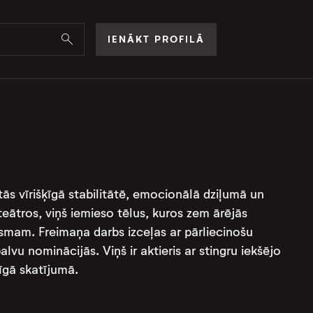
IENĀKT PROFILĀ
stās vīrišķīgā stabilitātē, emocionālā dziļumā un
s teātros, viņš iemieso tēlus, kuros zem ārējās
smam. Freimaņa darbs izceļas ar pārliecinošu
vu nominācijās. Viņš ir aktieris ar stingru iekšējo
īgā skatījumā.