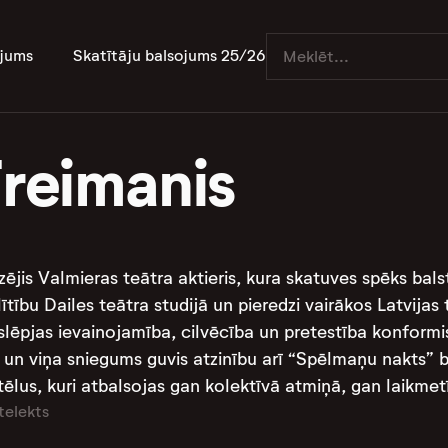
jums
Skatītāju balsojums 25/26
Freimanis
dzējis Valmieras teātra aktieris, kura skatuves spēks bal
glītību Dailes teātra studijā un pieredzi vairākos Latvija
slēpjas ievainojamība, cilvēcība un pretestība konformi
 un viņa sniegums guvis atzinību arī “Spēlmaņu nakts” bal
ēlus, kuri atbalsojas gan kolektīvā atmiņā, gan laikmet
telekts