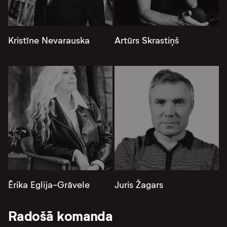
Kristīne Nevarauska
Artūrs Skrastiņš
Ērika Eglija-Grāvele
Juris Žagars
Radošā komanda