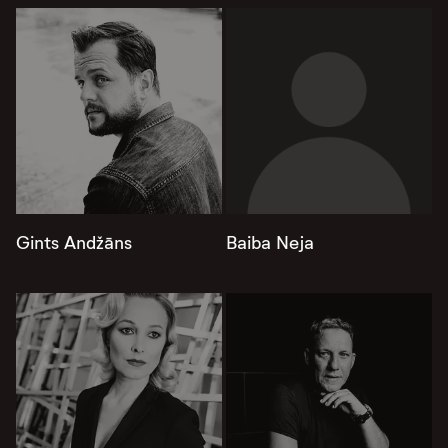
Gints Andžāns
Baiba Neja