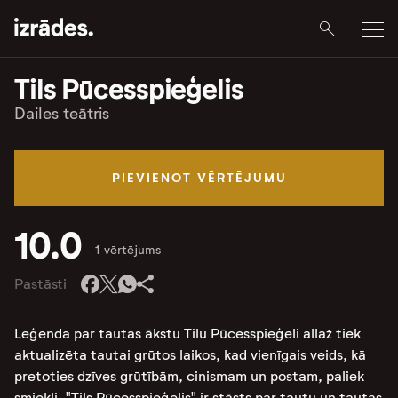
Tils Pūcesspieģelis
Dailes teātris
PIEVIENOT VĒRTĒJUMU
10.0
1 vērtējums
Pastāsti
Leģenda par tautas ākstu Tilu Pūcesspieģeli allaž tiek
aktualizēta tautai grūtos laikos, kad vienīgais veids, kā
pretoties dzīves grūtībām, cinismam un postam, paliek
smiekli. "Tils Pūcesspieģelis" ir stāsts par tautu un tautas