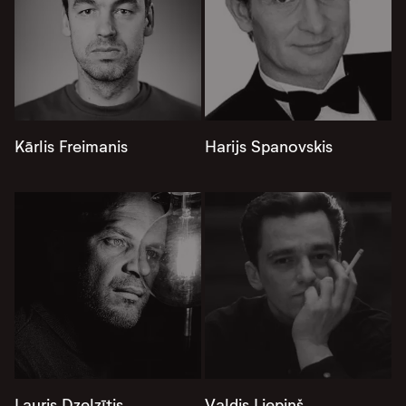
Kārlis Freimanis
Harijs Spanovskis
Lauris Dzelzītis
Valdis Liepiņš