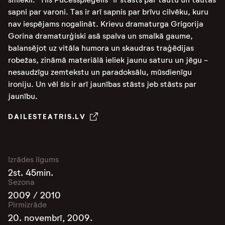
sapni par varoni. Tas ir arī sapnis par brīvu cilvēku, kuru
nav iespējams nogalināt. Krievu dramaturga Grigorija
Gorina dramaturģiski asā spalva un smalkā gaume,
balansējot uz vitāla humora un skaudras traģēdijas
robežas, zināmā materiālā ieliek jaunu saturu un jēgu -
nesaudzīgu zemtekstu un paradoksālu, mūsdienīgu
ironiju. Un vēl šis ir arī jaunības stāsts jeb stāsts par
jaunību.
DAILESTEATRIS.LV
Izrādes ilgums
2st. 45min.
Sezona
2009 / 2010
Pirmizrāde
20. novembrī, 2009.