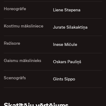
Horeogrāfe
Liene Stepena
Kostīmu māksliniece
Jurate Silakaktiņa
Režisore
Inese Mičule
Gaismu mākslinieks
Oskars Pauliņš
Scenogrāfs
Gints Sippo
Skatītāju vērtējums