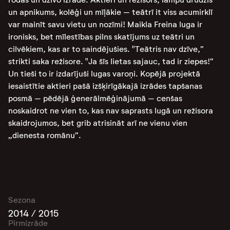
un apnikums, kolēģi un mīļākie – teātrī it viss acumirklī
var mainīt savu vietu un nozīmi! Maikla Freina luga ir
ironisks, bet mīlestības pilns skatījums uz teātri un
cilvēkiem, kas ar to saindējušies. "Teātris nav dzīve,”
strikti saka režisore. "Ja šīs lietas sajauc, tad ir ziepes!”
Un tieši to ir izdarījuši lugas varoņi. Kopējā projektā
iesaistītie aktieri pašā izšķirīgākajā izrādes tapšanas
posmā – pēdējā ģenerālmēģinājumā – cenšas
noskaidrot ne vien to, kas nav saprasts lugā un režisora
skaidrojumos, bet grib atrisināt arī ne vienu vien
„dienesta romānu”.
Sezona
2014 / 2015
Pirmizrāde