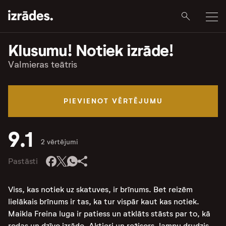
Klusumu! Notiek izrāde!
Valmieras teātris
PIEVIENOT VĒRTĒJUMU
9.1
2 vērtējumi
Pastāsti
Viss, kas notiek uz skatuves, ir brīnums. Bet reizēm
lielākais brīnums ir tas, ka tur vispār kaut kas notiek.
Maikla Freina luga ir patiess un atklāts stāsts par to, kā
rodas un dzīvo izrāde. Aktieri un režisors, lampu drudzis