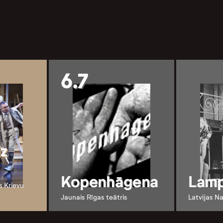
6.7
iz
Kopenhāgena
Lamp
s Krievu
Jaunais Rīgas teātris
Latvijas Na