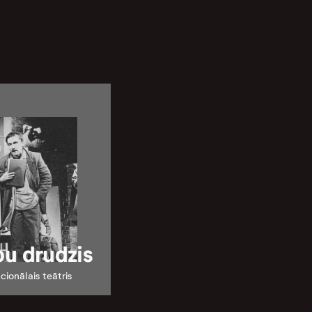
u drudzis
cionālais teātris