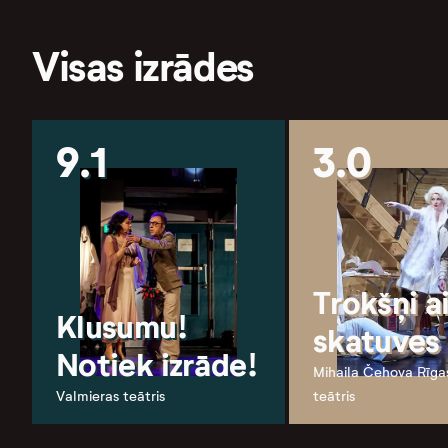
Visas izrādes
9.1
3.0
Trokšņi a
Klusumu!
skatuves
Notiek izrāde!
Mihaila Čehova Rīga
Valmieras teātris
teātris