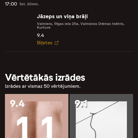
17:00
3st. 20min.
Jāzeps un viņa brāļi
Valmiera, Rīgas iela 25a, Valmieras Drāmas teātris,
Kurtuve
9.4
Biļetes
Vērtētākās izrādes
Izrādes ar vismaz 50 vērtējumiem.
9.4
9.1