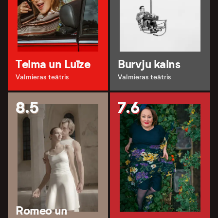
Telma un Luīze
Burvju kalns
Valmieras teātris
Valmieras teātris
8.5
7.6
Romeo un