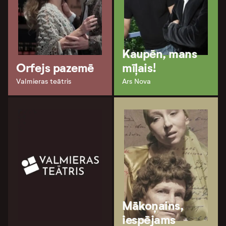
Kaupēn, mans
Orfejs pazemē
mīļais!
Valmieras teātris
Ars Nova
Mākoņains,
iespējams