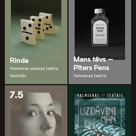
Mans tēvs –
Rinda
Pīters Pens
Valmieras vasaras teātra
festivāls
Valmieras teātris
7.5