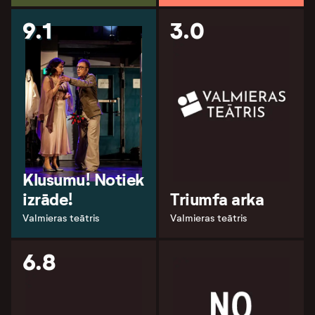
9.1
3.0
Klusumu! Notiek
izrāde!
Triumfa arka
Valmieras teātris
Valmieras teātris
6.8