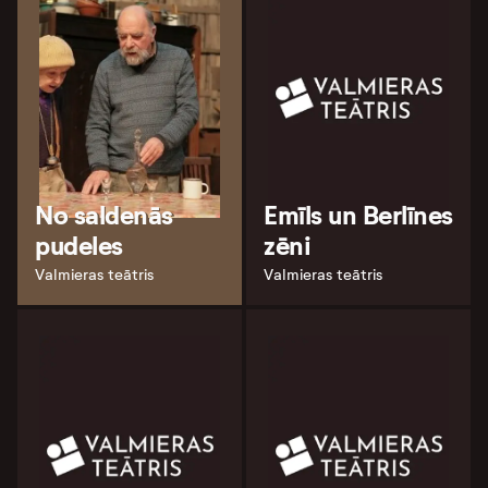
No saldenās
Emīls un Berlīnes
pudeles
zēni
Valmieras teātris
Valmieras teātris