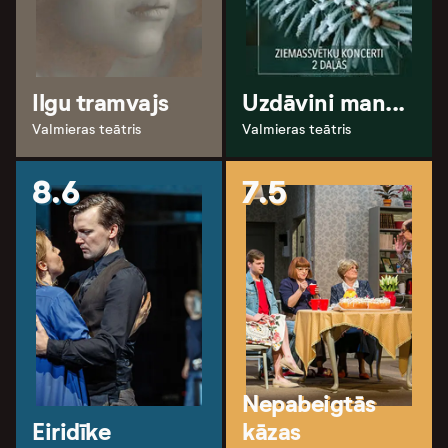
Ilgu tramvajs
Uzdāvini man...
Valmieras teātris
Valmieras teātris
8.6
7.5
Nepabeigtās
Eiridīke
kāzas