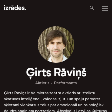
Ģirts Rāviņš
Aktieris
Performants
Ģirts Rāviņš ir Valmieras teātra aktieris ar izteiktu
skatuves inteliģenci, valodas izjūtu un spēju pārvērst
šķietami vienkāršus tēlus par emocionāli un psiholoģiski
daudzslāņainiem portretiem. Absolvējis Latvijas Kultūras