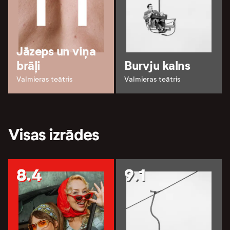
Jāzeps un viņa
brāļi
Burvju kalns
Valmieras teātris
Valmieras teātris
Visas izrādes
8.4
9.1