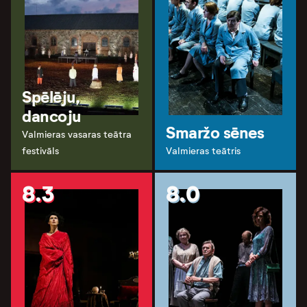
Spēlēju,
dancoju
Smaržo sēnes
Valmieras vasaras teātra
festivāls
Valmieras teātris
8.3
8.0