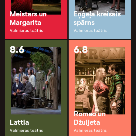
Meistars un
Eņģeļa kreisais
Margarita
spārns
Valmieras teātris
Valmieras teātris
8.6
6.8
Romeo un
Lattia
Džuljeta
Valmieras teātris
Valmieras teātris