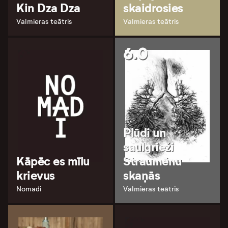
Kin Dza Dza
skaidrosies
Valmieras teātris
Valmieras teātris
6.0
Plūdi un
saulgrieži
Kāpēc es mīlu
Straumēnu
krievus
skaņās
Nomadi
Valmieras teātris