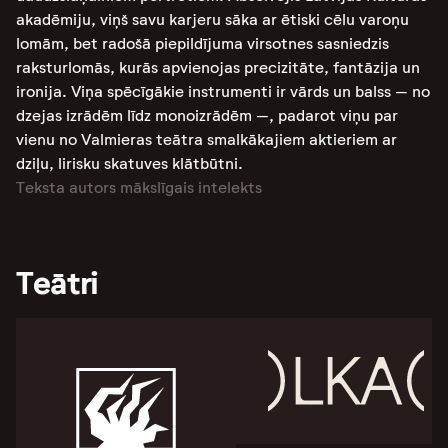
akadēmiju, viņš savu karjeru sāka ar ētiski cēlu varoņu
lomām, bet radošā piepildījuma virsotnes sasniedzis
raksturlomās, kurās apvienojas precizitāte, fantāzija un
ironija. Viņa spēcīgākie instrumenti ir vārds un balss – no
dzejas izrādēm līdz monoizrādēm –, padarot viņu par
vienu no Valmieras teātra smalkākajiem aktieriem ar
dziļu, lirisku skatuves klātbūtni.
Teksta autors mākslīgais intelekts
Teātri