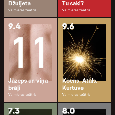
Džuljeta
Tu saki?
Valmieras teātris
Valmieras teātris
9.4
9.6
Jāzeps un viņa
Koens. Atāls.
brāļi
Kurtuve
Valmieras teātris
Valmieras teātris
7.3
8.0