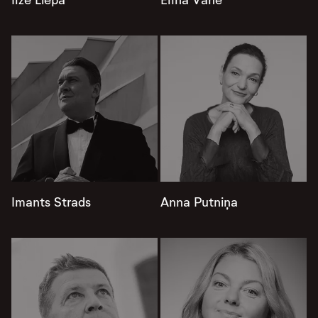
Ilze Liepa
Elīna Vāne
Imants Strads
Anna Putniņa