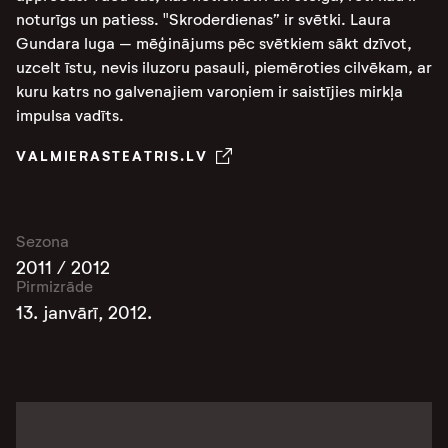
noturīgs un patiess. "Skroderdienas” ir svētki. Laura
Gundara luga – mēģinājums pēc svētkiem sākt dzīvot,
uzcelt īstu, nevis iluzoru pasauli, piemēroties cilvēkam, ar
kuru katrs no galvenajiem varoņiem ir saistījies mirkļa
impulsa vadīts.
VALMIERASTEATRIS.LV
Sezona
2011 / 2012
Pirmizrāde
13. janvārī, 2012.