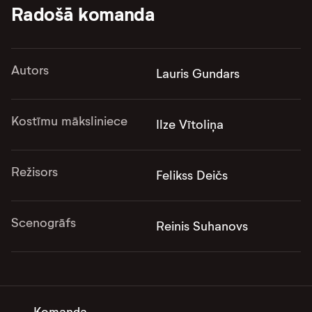
Radošā komanda
Autors
Lauris Gundars
Kostīmu māksliniece
Ilze Vītoliņa
Režisors
Felikss Deičs
Scenogrāfs
Reinis Suhanovs