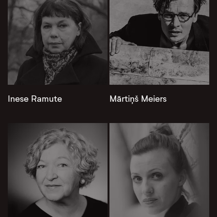
Inese Ramute
Mārtiņš Meiers