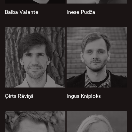
Baiba Valante
Inese Pudža
Ģirts Rāviņš
Ingus Kniploks