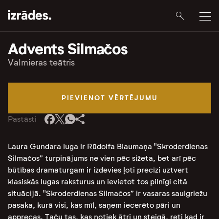
Advents Silmačos
Valmieras teātris
PIEVIENOT VĒRTĒJUMU
Pastāsti
Laura Gundara luga ir Rūdolfa Blaumaņa "Skroderdienas
Silmačos” turpinājums ne vien pēc sižeta, bet arī pēc
būtības dramaturgam ir izdevies ļoti precīzi uztvert
klasiskās lugas raksturus un ievietot tos pilnīgi citā
situācijā. "Skroderdienas Silmačos” ir vasaras saulgriežu
pasaka, kurā visi, kas mīl, saņem iecerēto pāri un
apprecas. Taču tas, kas notiek ātri un steigā, reti kad ir