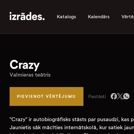
Katalogs
Kalendārs
Vērtē
Crazy
Valmieras teātris
Pastāsti
PIEVIENOT VĒRTĒJUMU
"Crazy" ir autobiogrāfisks stāsts par pusaudzi, kas 
Jaunietis sāk mācīties internātskolā, kur satiek jau