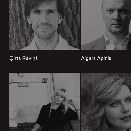
Ģirts Rāviņš
Aigars Apinis