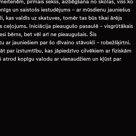
ar meitenēm, pirmais sekss, aizbēgšana no skolas, viss ko
ienīgs un saistošs iestudējums - ar mūsdienu jauniešus
, kas valdīs uz skatuves, tomēr tas būs tikai ārējs
as ceļojums. Iniciācija pieaugušo pasaulē - visgrūtākais
i bērns, bet vēl arī ne pieaugušais. Šis
u ar jauniešiem par šo dīvaino stāvokli - robežšķirtni.
āt par izstumtību, kas jāpiedzīvo cilvēkiem ar fiziskām
š atrod kopīgu valodu ar vienaudžiem un kļūst par