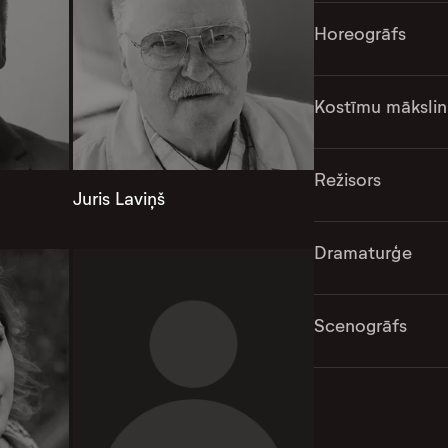
Horeogrāfs
Kostīmu mākslin
Režisors
Juris Laviņš
Dramaturģe
Scenogrāfs