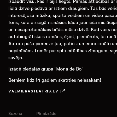
izbaudīt visu, kas ir bijis liegts. Pirmās attiecības 
lielā dzīve piedāvā ar īstiem draugiem. Tas būs vēr
interesējošu mūziku, sporta veidiem un video pasauli
fons, kura aizsegā risināsies kāda jaunieša iniciācij
un nesaprotamākais brīdis mūsu dzīvē. Kad vairs nees
autobiogrāfiskais romāns, šķiet, piemērots, lai runāt
Autora paša pieredze ļauj patiesi un emocionāli run
nepilnībām. Tomēr par spīti citādības zīmogam, viņ
savējo.
Izrādē piedalās grupa "Mona de Bo"
Bērniem līdz 14 gadiem skatīties neiesakām!
VALMIERASTEATRIS.LV
Sezona
Pirmizrāde