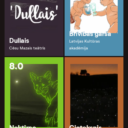
Brīvības garša
Dullais
Latvijas Kultūras
Cēsu Mazais teātris
akadēmija
8.0
Noktirne
Cietoksnis