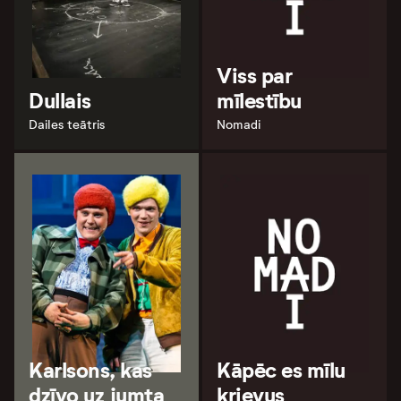
Viss par
Dullais
mīlestību
Dailes teātris
Nomadi
Karlsons, kas
Kāpēc es mīlu
dzīvo uz jumta
krievus