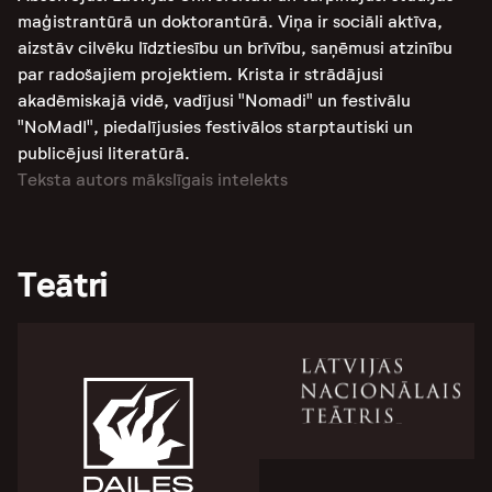
maģistrantūrā un doktorantūrā. Viņa ir sociāli aktīva,
aizstāv cilvēku līdztiesību un brīvību, saņēmusi atzinību
par radošajiem projektiem. Krista ir strādājusi
akadēmiskajā vidē, vadījusi "Nomadi" un festivālu
"NoMadI", piedalījusies festivālos starptautiski un
publicējusi literatūrā.
Teksta autors mākslīgais intelekts
Teātri