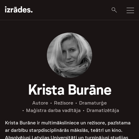
Krista Burāne
Autore
Režisore
Dramaturģe
Maģistra darba vadītāja
Dramatizētāja
Krista Burāne ir multimāksliniece un režisore, pazīstama
ar darbību starpdisciplinārās mākslās, teātrī un kino.
Absolvējusi Latvijas Universitāti un turpinājusi studijas