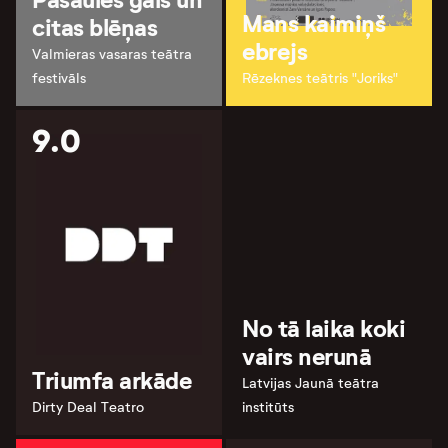
Pasaules gals un
Mans kaimiņš
citas blēņas
ebrejs
Valmieras vasaras teātra
festivāls
Rēzeknes teātris "Joriks"
9.0
No tā laika koki
vairs nerunā
Triumfa arkāde
Latvijas Jaunā teātra
Dirty Deal Teatro
institūts