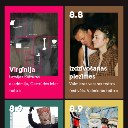
8.8
Izdzīvošanas
Virgīnija
piezīmes
Latvijas Kultūras
akadēmija, Ģertrūdes ielas
Valmieras vasaras teātra
teātris
festivāls, Valmieras teātris
8.9
8.9