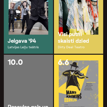
Visi putni
Jelgava '94
skaisti dzied
Latvijas Leļļu teātris
Dirty Deal Teatro
10.0
6.6