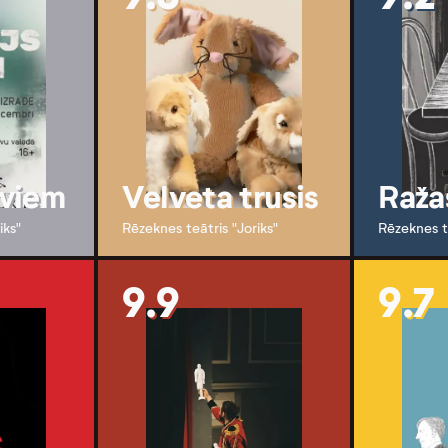
iviem
Velveta trusis
Raža
iks"
Rēzeknes teātris "Joriks"
Rēzeknes te
9.9
9.7