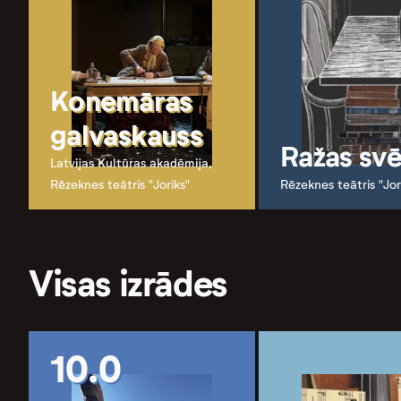
Konemāras
galvaskauss
Ražas svē
Latvijas Kultūras akadēmija,
Rēzeknes teātris "Joriks"
Rēzeknes teātris "Jor
Visas izrādes
10.0