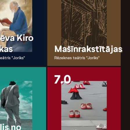
ēva Kiro
kas
Mašīnrakstītājas
ātris "Joriks"
Rēzeknes teātris "Joriks"
7.0
lis no