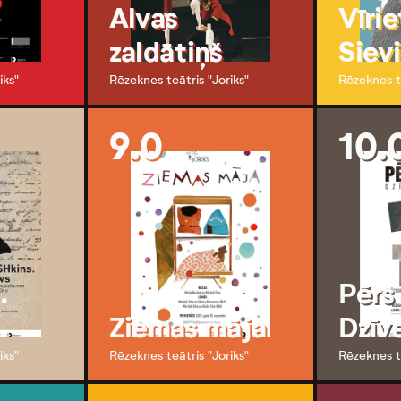
Alvas
Vīrie
zaldātiņš
Siev
iks"
Rēzeknes teātris "Joriks"
Rēzeknes te
9.0
10.
.
Pērs
Ziemas māja
Dzīve
iks"
Rēzeknes teātris "Joriks"
Rēzeknes te