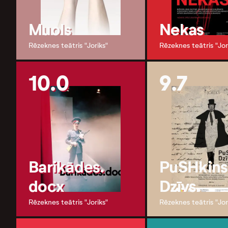
Muols
Nekas
Rēzeknes teātris "Joriks"
Rēzeknes teātris "Jor
10.0
9.7
Barikādes.
PuSHkins
docx
Dzīvs.
Rēzeknes teātris "Joriks"
Rēzeknes teātris "Jor