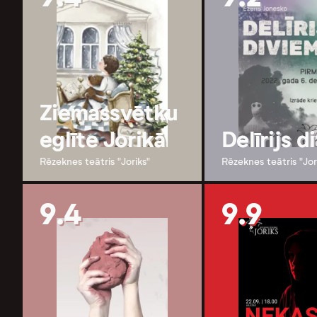
Ziemassvētku
eglīte Jorikā
Delīrijs d
Rēzeknes teātris "Joriks"
Rēzeknes teātris "Jor
9.4
9.9