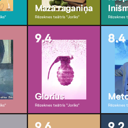
Mazā raganiņa
Iniš
iks"
Rēzeknes teātris "Joriks"
Rēzeknes te
9.4
8.4
Glorius
Met
iks"
Rēzeknes teātris "Joriks"
Rēzeknes te
9.6
9.2