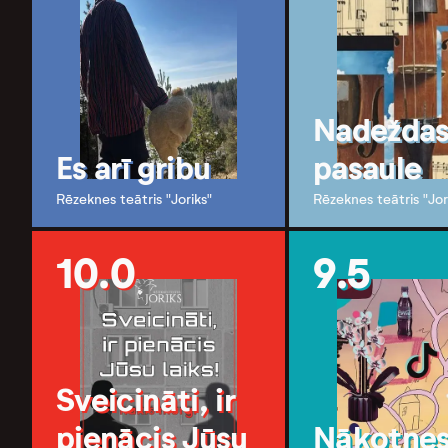
Nadežda
Es arī gribu
pasaule
Rēzeknes teātris "Joriks"
Rēzeknes teātris "Jor
10.0
9.5
Sveicināti, ir
pienācis Jūsu
Nākotne