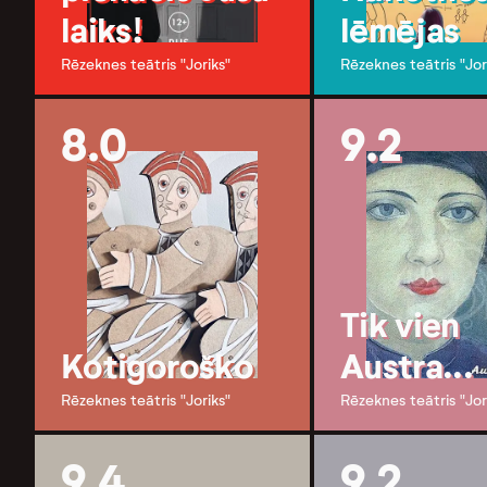
laiks!
lēmējas
Rēzeknes teātris "Joriks"
Rēzeknes teātris "Jor
8.0
9.2
Tik vien
Kotigoroško
Austra...
Rēzeknes teātris "Joriks"
Rēzeknes teātris "Jor
9.4
9.2