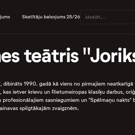
jums
Skatītāju balsojums 25/26
s teātris "Jorik
", dibināts 1990. gadā kā viens no pirmajiem neatkarīgā 
 kas ietver krievu un Rietumeiropas klasiķu darbus, oriģ
em profesionālajiem sasniegumiem un "Spēlmaņu nakts" b
ainavas spilgtākajām zvaigznēm​​​​.