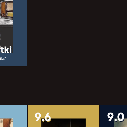
tki
iks"
9.6
9.0