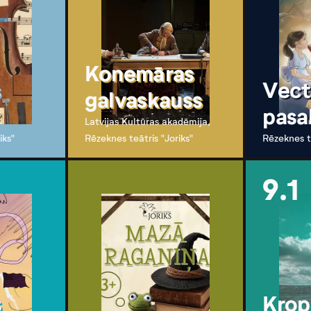
Konemāras
s
Vect
galvaskauss
pasa
Latvijas Kultūras akadēmija,
iks"
Rēzeknes teātris "Joriks"
Rēzeknes te
9.1
s
Krop