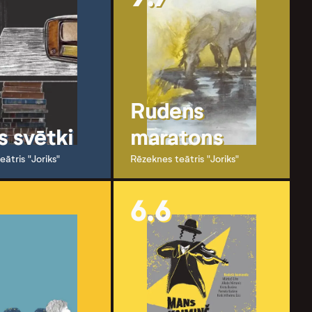
Rudens
s svētki
maratons
ātris "Joriks"
Rēzeknes teātris "Joriks"
6.6