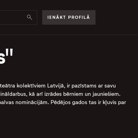
IENĀKT PROFILĀ
s"
teātra kolektīviem Latvijā, ir pazīstams ar savu
ināldarbus, kā arī izrādes bērniem un jauniešiem.
alvas nominācijām. Pēdējos gados tas ir kļuvis par