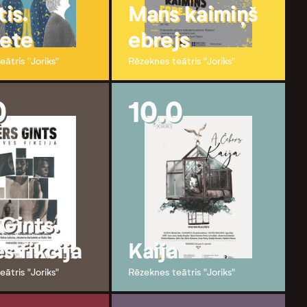
tis.
Mans kaimiņš
iete
ebrejs
ātris "Joriks"
Rēzeknes teātris "Joriks"
0
10.0
 Gints.
s fikcija
Kaija
ātris "Joriks"
Rēzeknes teātris "Joriks"