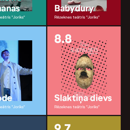
manas
Babydury
ātris "Joriks"
Rēzeknes teātris "Joriks"
8.8
ode
Slaktiņa dievs
ātris "Joriks"
Rēzeknes teātris "Joriks"
9.7