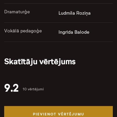
Dramaturģe
Ludmila Roziņa
Vokālā pedagoģe
Ingrīda Balode
Skatītāju vērtējums
9.2
10 vērtējumi
PIEVIENOT VĒRTĒJUMU