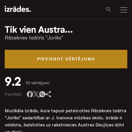
Tik vien Austra...
Rēzeknes teātris "Joriks"
PIEVIENOT VĒRTĒJUMU
9.2
10 vērtējumi
Pastāsti
Muzikāla izrāde, kura tapusi pateicoties Rēzeknes teātra
“Joriks” sadarbībai ar J. Ivanova mūzikas skolu. Izrāde ir
veidota, balstoties uz rakstnieces Austras Skujiņas dzīvi
un dzeju.