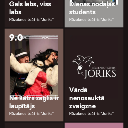
Gals labs, viss
Dienas nodaļas
labs
students
Rēzeknes teātris "Joriks"
Rēzeknes teātris "Joriks"
9.0
Vārdā
Ne katrs zaglis ir
nenosauktā
laupītājs
zvaigzne
Rēzeknes teātris "Joriks"
Rēzeknes teātris "Joriks"