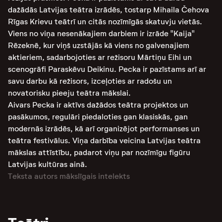
dažādās Latvijas teātra izrādēs, tostarp Mihaila Čehova
Rīgas Krievu teātrī un citās nozīmīgās skatuvju vietās.
Viens no viņa nesenākajiem darbiem ir izrāde "Kaija"
Rēzeknē, kur viņš uzstājās kā viens no galvenajiem
aktieriem, sadarbojoties ar režisoru Mārtiņu Eihi un
scenogrāfi Paraskēvu Deikinu. Pecka ir pazīstams arī ar
savu darbu kā režisors, izceļoties ar radošu un
novatorisku pieeju teātra mākslai.
Aivars Pecka ir aktīvs dažādos teātra projektos un
pasākumos, regulāri piedaloties gan klasiskās, gan
modernās izrādēs, kā arī organizējot performanses un
teātra festivālus​. Viņa darbība veicina Latvijas teātra
mākslas attīstību, padarot viņu par nozīmīgu figūru
Latvijas kultūras ainā.
Teksta autors mākslīgais intelekts