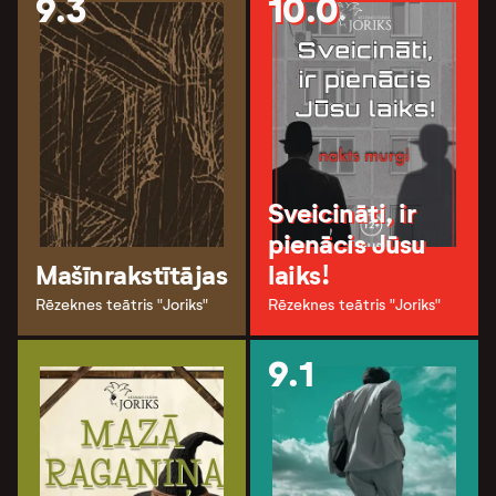
9.3
10.0
Sveicināti, ir
pienācis Jūsu
Mašīnrakstītājas
laiks!
Rēzeknes teātris "Joriks"
Rēzeknes teātris "Joriks"
9.1