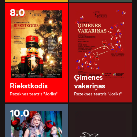
8.0
Ģimenes
Riekstkodis
vakariņas
Rēzeknes teātris "Joriks"
Rēzeknes teātris "Joriks"
10.0