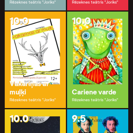
Rēzeknes teātris "Joriks"
Rēzeknes teātris "Joriks"
10.0
10.0
Vakariņas ar
muļķi
Cariene varde
Rēzeknes teātris "Joriks"
Rēzeknes teātris "Joriks"
10.0
9.5