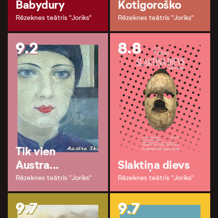
Babydury
Kotigoroško
Rēzeknes teātris "Joriks"
Rēzeknes teātris "Joriks"
9.2
8.8
Tik vien
Austra...
Slaktiņa dievs
Rēzeknes teātris "Joriks"
Rēzeknes teātris "Joriks"
9.7
9.7