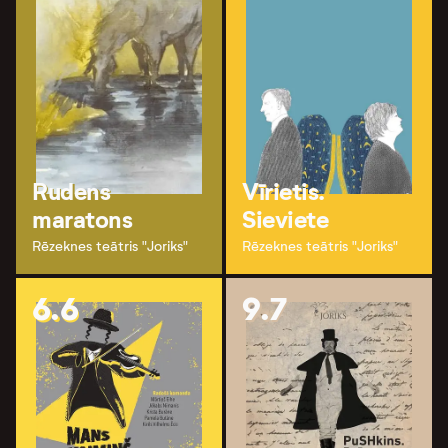
Rudens
Vīrietis.
maratons
Sieviete
Rēzeknes teātris "Joriks"
Rēzeknes teātris "Joriks"
6.6
9.7