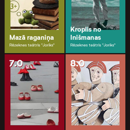
Kroplis no
Mazā raganiņa
Inišmanas
Rēzeknes teātris "Joriks"
Rēzeknes teātris "Joriks"
7.0
8.0