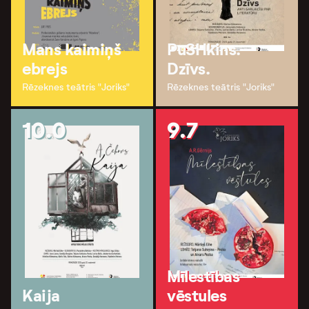
Mans kaimiņš
PuSHkins.
ebrejs
Dzīvs.
Rēzeknes teātris "Joriks"
Rēzeknes teātris "Joriks"
10.0
9.7
Mīlestības
Kaija
vēstules