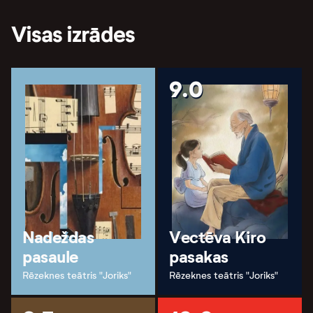
Visas izrādes
9.0
Nadeždas
Vectēva Kiro
pasaule
pasakas
Rēzeknes teātris "Joriks"
Rēzeknes teātris "Joriks"