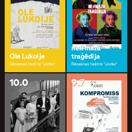
ne#maza
Ole Lukoije
traģēdija
Rēzeknes teātris "Joriks"
Rēzeknes teātris "Joriks"
10.0
9.7