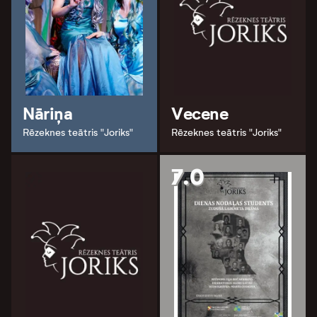
Nāriņa
Vecene
Rēzeknes teātris "Joriks"
Rēzeknes teātris "Joriks"
7.0