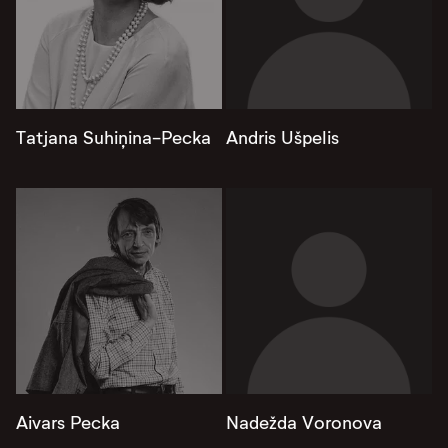
Tatjana Suhiņina-Pecka
Andris Ušpelis
Aivars Pecka
Nadežda Voronova