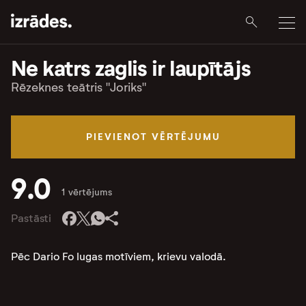
Ne katrs zaglis ir laupītājs
Rēzeknes teātris "Joriks"
PIEVIENOT VĒRTĒJUMU
9.0
1 vērtējums
Pastāsti
Pēc Dario Fo lugas motīviem, krievu valodā.