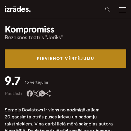
Kompromiss
Rēzeknes teātris "Joriks"
PIEVIENOT VĒRTĒJUMU
9.7
15 vērtējumi
Pastāsti
Sergejs Dovlatovs ir viens no nozīmīgākajiem
20.gadsimta otrās puses krievu un padomju
rakstniekiem. Viņa darbi lielā mērā sakņojas autora
biogrāfijā. Dovlatovs ārkārtīgi smalki un ar humoru