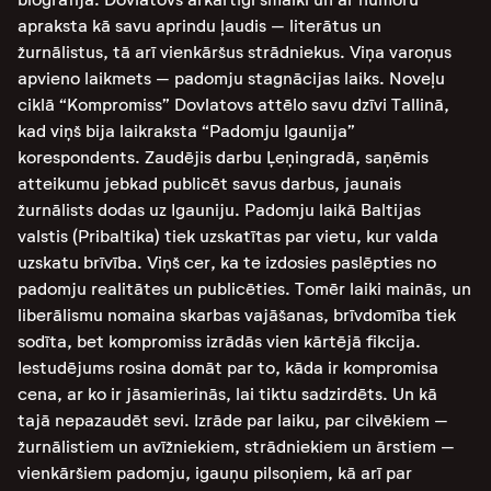
apraksta kā savu aprindu ļaudis – literātus un
žurnālistus, tā arī vienkāršus strādniekus. Viņa varoņus
apvieno laikmets – padomju stagnācijas laiks. Noveļu
ciklā “Kompromiss” Dovlatovs attēlo savu dzīvi Tallinā,
kad viņš bija laikraksta “Padomju Igaunija”
korespondents. Zaudējis darbu Ļeņingradā, saņēmis
atteikumu jebkad publicēt savus darbus, jaunais
žurnālists dodas uz Igauniju. Padomju laikā Baltijas
valstis (Pribaltika) tiek uzskatītas par vietu, kur valda
uzskatu brīvība. Viņš cer, ka te izdosies paslēpties no
padomju realitātes un publicēties. Tomēr laiki mainās, un
liberālismu nomaina skarbas vajāšanas, brīvdomība tiek
sodīta, bet kompromiss izrādās vien kārtējā fikcija.
Iestudējums rosina domāt par to, kāda ir kompromisa
cena, ar ko ir jāsamierinās, lai tiktu sadzirdēts. Un kā
tajā nepazaudēt sevi. Izrāde par laiku, par cilvēkiem –
žurnālistiem un avīžniekiem, strādniekiem un ārstiem –
vienkāršiem padomju, igauņu pilsoņiem, kā arī par