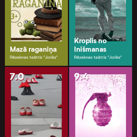
Kroplis no
Mazā raganiņa
Inišmanas
Rēzeknes teātris "Joriks"
Rēzeknes teātris "Joriks"
7.0
9.4