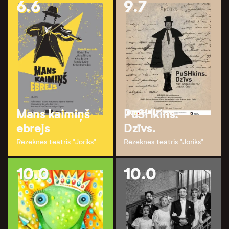
6.6
9.7
Mans kaimiņš
PuSHkins.
ebrejs
Dzīvs.
Rēzeknes teātris "Joriks"
Rēzeknes teātris "Joriks"
10.0
10.0