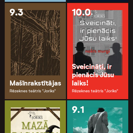
9.3
10.0
Sveicināti, ir
pienācis Jūsu
Mašīnrakstītājas
laiks!
Rēzeknes teātris "Joriks"
Rēzeknes teātris "Joriks"
9.1