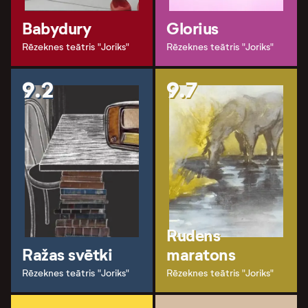
Babydury
Glorius
Rēzeknes teātris "Joriks"
Rēzeknes teātris "Joriks"
9.2
9.7
Rudens
Ražas svētki
maratons
Rēzeknes teātris "Joriks"
Rēzeknes teātris "Joriks"