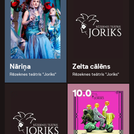
Nāriņa
Zelta cālēns
Rēzeknes teātris "Joriks"
Rēzeknes teātris "Joriks"
10.0