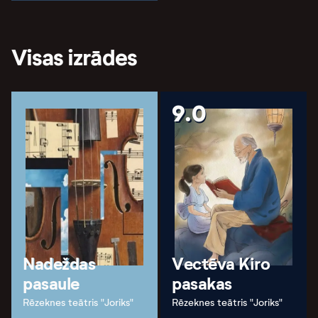
Visas izrādes
9.0
Nadeždas
Vectēva Kiro
pasaule
pasakas
Rēzeknes teātris "Joriks"
Rēzeknes teātris "Joriks"