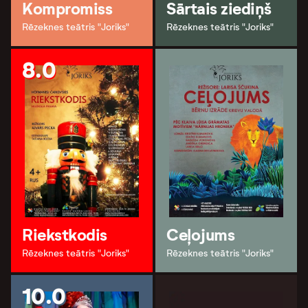
Kompromiss
Sārtais ziediņš
Rēzeknes teātris "Joriks"
Rēzeknes teātris "Joriks"
8.0
Riekstkodis
Ceļojums
Rēzeknes teātris "Joriks"
Rēzeknes teātris "Joriks"
10.0