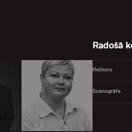
Radošā 
Režisors
Scenogrāfe