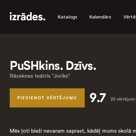
Katalogs
Kalendārs
Vērtē
PuSHkins. Dzīvs.
Rēzeknes teātris "Joriks"
9.7
PIEVIENOT VĒRTĒJUMU
25 vērtējumi
Mēs ļoti bieži nevaram saprast, kādēļ mums skolā m