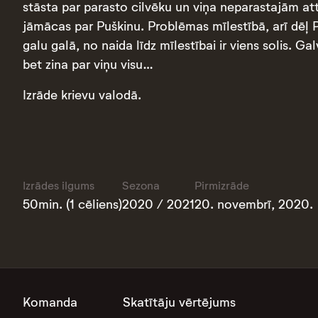
stāsta par parasto cilvēku un viņa neparastajām att
jāmācas par Puškinu. Problēmas mīlestībā, arī dēļ 
galu galā, no naida līdz mīlestībai ir viens solis. G
bet zina par viņu visu…
Izrāde krievu valodā.
Izrādes ilgums
Sezona
Pirmizrāde
50min. (1 cēliens)
2020 / 2021
20. novembrī, 2020.
Komanda
Skatītāju vērtējums