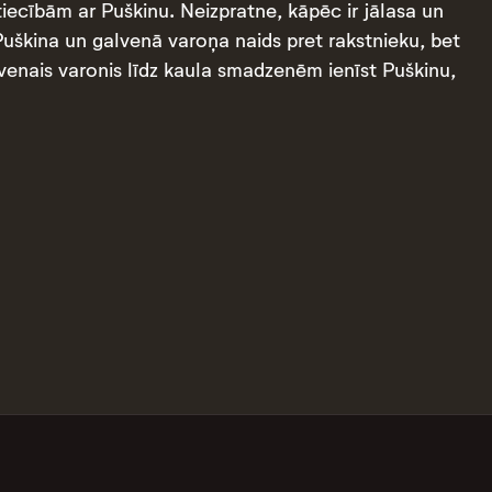
iecībām ar Puškinu. Neizpratne, kāpēc ir jālasa un
Puškina un galvenā varoņa naids pret rakstnieku, bet
alvenais varonis līdz kaula smadzenēm ienīst Puškinu,