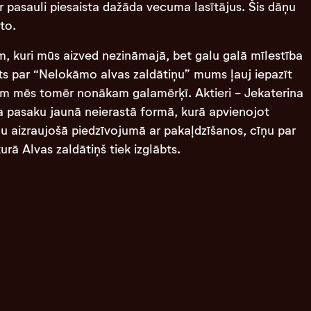
r pasauli piesaista dažāda vecuma lasītājus. Šis dāņu
to.
, kuri mūs aizved nezināmajā, bet galu galā mīlestība
tāts par “Nelokāmo alvas zaldātiņu” mums ļauj iepazīt
iem mēs tomēr nonākam galamērķī. Aktieri - Jekaterina
na pasaku jaunā neierastā formā, kurā apvienojot
ju aizraujošā piedzīvojumā ar pakaļdzīšanos, cīņu par
rā Alvas zaldātiņš tiek izglābts.