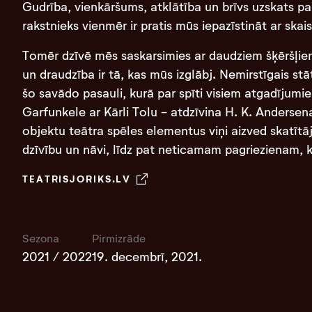
Gudrība, vienkāršums, atklātība un brīvs uzskats pa
rakstnieks vienmēr ir pratis mūs iepazīstināt ar skais
Tomēr dzīvē mēs saskarsimies ar daudziem šķēršļiem
un draudzība ir tā, kas mūs izglābj. Nemirstīgais s
šo savādo pasauli, kurā par spīti visiem atgadījum
Garfunkele ar Kārli Tolu - atdzīvina H. K. Anderse
objektu teātra spēles elementus viņi aizved skatītā
dzīvību un nāvi, līdz pat neticamam pagriezienam, ku
TEATRISJORIKS.LV
Sezona
Pirmizrāde
2021 / 2022
19. decembrī, 2021.