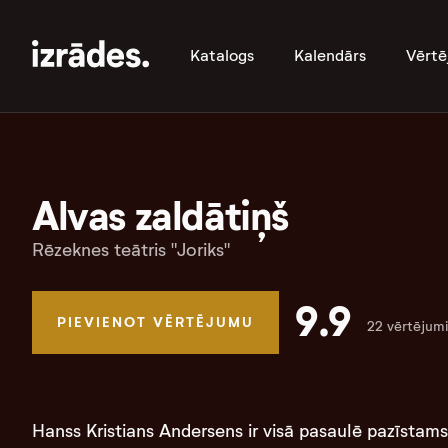
Katalogs
Kalendārs
Vērtē
Alvas zaldātiņš
Rēzeknes teātris "Joriks"
9.9
PIEVIENOT VĒRTĒJUMU
22 vērtējumi
Hanss Kristians Andersens ir visā pasaulē pazīstams 