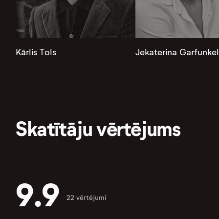
Kārlis Tols
Jekaterina Garfunke
Skatītāju vērtējums
9.9
22 vērtējumi