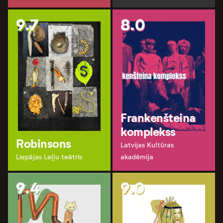
9.7
8.0
Frankenšteina
komplekss
Robinsons
Latvijas Kultūras
Liepājas Leļļu teātris
akadēmija
9.4
9.0