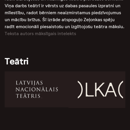
Viņa darbs teātrī ir vērsts uz dabas pasaules izpratni un
mīlestību, radot bērniem neaizmirstamus piedzīvojumus
un mācību brīžus. Šī izrāde atspoguļo Zeļonkas spēju
radīt emocionāli piesaistošu un izglītojošu teātra mākslu​​​​​​.
Teksta autors mākslīgais intelekts
Teātri