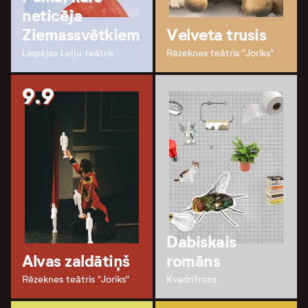
neticēja
Ziemassvētkiem
Velveta trusis
Liepājas Leļļu teātris
Rēzeknes teātris "Joriks"
9.9
Dabiskais
Alvas zaldātiņš
romāns
Rēzeknes teātris "Joriks"
Kvadrifrons