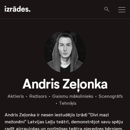
Andris Zeļonka
Aktieris
Režisors
Gaismu mākslinieks
Scenogrāfs
Tehniķis
Andris Zeļonka ir nesen iestudējis izrādi "Divi mazi
mežonēni" Latvijas Leļļu teātrī, demonstrējot savu spēju
radīt aizraujošas un nozīmīgas teātra pieredzes bērniem.