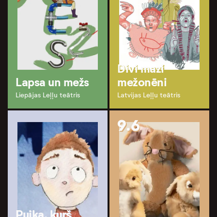
Divi mazi
Lapsa un mežs
mežonēni
Liepājas Leļļu teātris
Latvijas Leļļu teātris
9.6
Puika, kurš