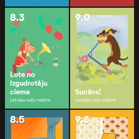
8.3
9.0
Lote no
Izgudrotāju
ciema
Sunāns!
Latvijas Leļļu teātris
Latvijas Leļļu teātris
8.5
9.3