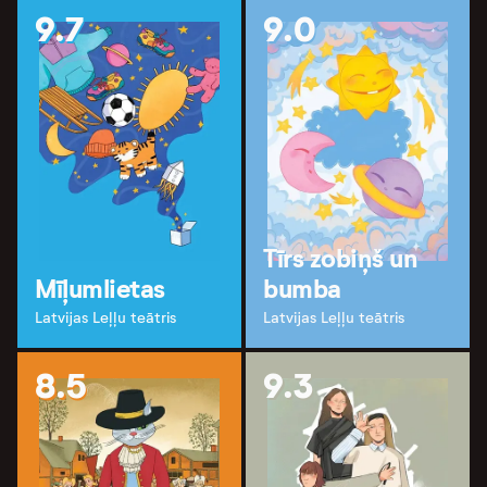
9.7
9.0
Tīrs zobiņš un
Mīļumlietas
bumba
Latvijas Leļļu teātris
Latvijas Leļļu teātris
8.5
9.3