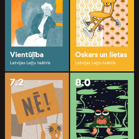
Vientūļība
Oskars un lietas
Latvijas Leļļu teātris
Latvijas Leļļu teātris
7.2
8.0