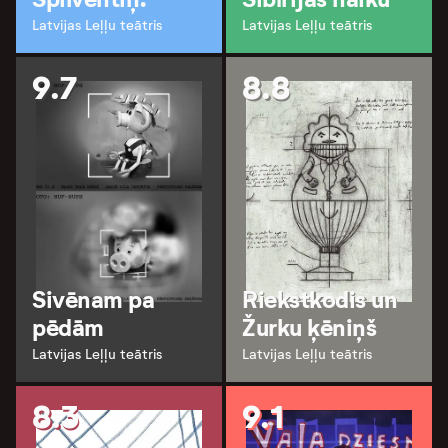
Latvijas Leļļu teātris
Latvijas Leļļu teātris
9.7
8.8
Sivēnam pa
Riekstkodis un
pēdām
Žurku ķēniņš
Latvijas Leļļu teātris
Latvijas Leļļu teātris
8.3
9.1