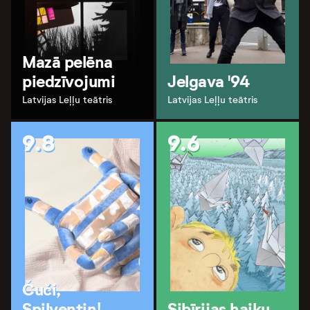
Mazā pelēna
piedzīvojumi
Jelgava '94
Latvijas Leļļu teātris
Latvijas Leļļu teātris
9.8
9.6
Čuči,
Spilventiņ!
Sibīrijas haiku