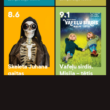
8.6
9.1
Skeleta Juhana
Vafeļu sirdis.
gaitas
Misija - tētis
Latvijas Leļļu teātris
Latvijas Leļļu teātris
9.1
8.7