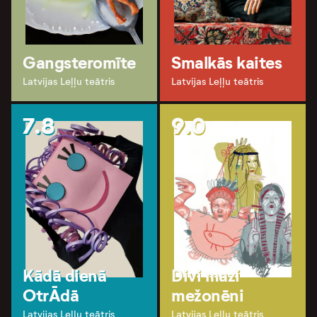
Gangsteromīte
Smalkās kaites
Latvijas Leļļu teātris
Latvijas Leļļu teātris
7.8
9.0
Kādā dienā
Divi mazi
OtrĀdā
mežonēni
Latvijas Leļļu teātris
Latvijas Leļļu teātris