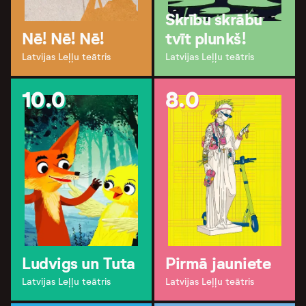
Skrību skrābu
Nē! Nē! Nē!
tvīt plunkš!
Latvijas Leļļu teātris
Latvijas Leļļu teātris
10.0
8.0
Ludvigs un Tuta
Pirmā jauniete
Latvijas Leļļu teātris
Latvijas Leļļu teātris