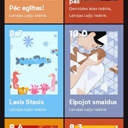
pas
Pēc eglītes!
Ģertrūdes ielas teātris,
Latvijas Leļļu teātris
Latvijas Leļļu teātris
8.7
10.0
Lasis Stasis
Elpojot smaidus
Latvijas Leļļu teātris
Latvijas Leļļu teātris
8.4
8.3