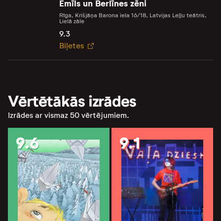
Emīls un Berlīnes zēni
Rīga, Krišjāņa Barona iela 16/18, Latvijas Leļļu teātris,
Lielā zāle
9.3
Biļetes
Vērtētākās izrādes
Izrādes ar vismaz 50 vērtējumiem.
9.6
9.1