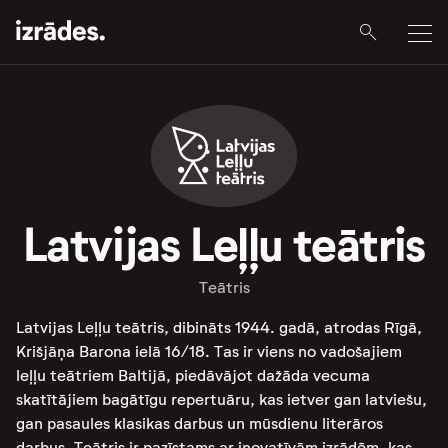
Latvijas Leļļu teātris
Teātris
Latvijas Leļļu teātris, dibināts 1944. gadā, atrodas Rīgā,
Krišjāņa Barona ielā 16/18. Tas ir viens no vadošajiem
leļļu teātriem Baltijā, piedāvājot dažāda vecuma
skatītājiem bagātīgu repertuāru, kas ietver gan latviešu,
gan pasaules klasikas darbus un mūsdienu literāros
darbus. Teātris ir pazīstams ar inovatīvām izrādēm, kas