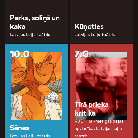
Parks, soliņš un
kaka
Kūņoties
Latvijas Leļļu teātris
Latvijas Leļļu teātris
10.0
7.0
Tīrā prieka
kritika
KUUP, laikmetīgās dejas
Sēnes
apvienība, Latvijas Leļļu
Latvijas Leļļu teātris
teātris