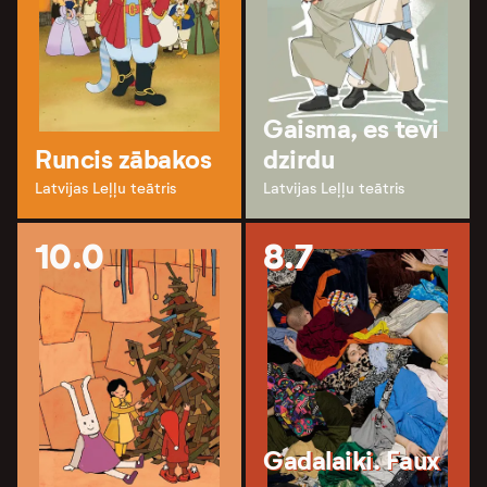
Gaisma, es tevi
Runcis zābakos
dzirdu
Latvijas Leļļu teātris
Latvijas Leļļu teātris
10.0
8.7
Gadalaiki. Faux