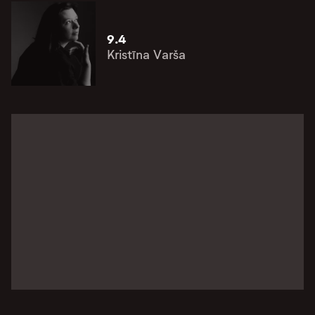
9.4
Kristīna Varša