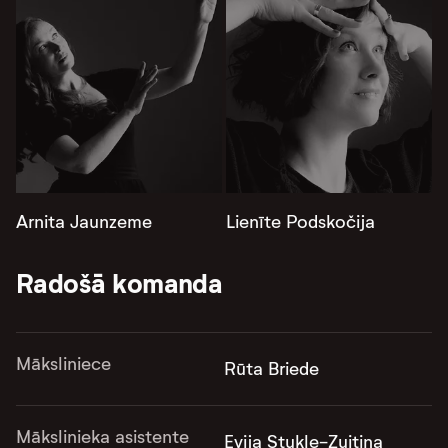
Arnita Jaunzeme
Lienīte Podskočija
Radošā komanda
Māksliniece
Rūta Briede
Mākslinieka asistente
Evija Stukle-Zuitiņa