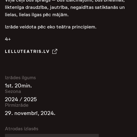
liktenīga draudzība, jautrība, negaidītas satikšanās un
lielas, lielas ilgas pēc mājām.
Izrāde veidota pēc eko teātra principiem.
4+
LELLUTEATRIS.LV
Izrādes ilgums
1st. 20min.
Sezona
2024 / 2025
Pirmizrāde
29. novembrī, 2024.
Atrodas izlasēs