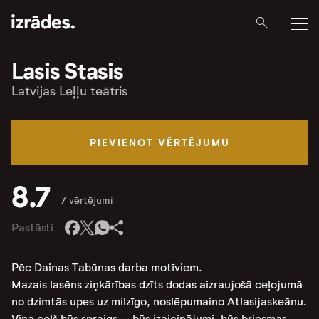
Lasis Stasis
Latvijas Leļļu teātris
PIEVIENOT VĒRTĒJUMU
8.7
7 vērtējumi
Pastāsti
Pēc Dainas Tabūnas darba motīviem.
Mazais lasēns ziņkārības dzīts dodas aizraujošā ceļojumā
no dzimtās upes uz milzīgo, noslēpumaino Atlasijaskeānu.
Viņa ceļš būs spraigs – būs izaicinājumi, būs briesmas,