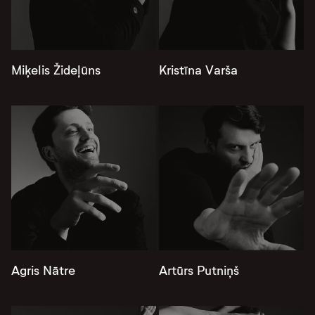
Miķelis Žideļūns
Kristīna Varša
Agris Nātre
Artūrs Putniņš