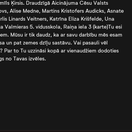
mīls Ķirsis. Draudzīgā Aicinājuma Cēsu Valsts
ovs, Alise Medne, Martins Kristofers Audicks, Asnate
lis Linards Veitners, Katrīna Eliza Krišfelde, Una
a Valmieras 5. vidusskola, Raiņa iela 3 (karte)Tu esi
kiem. Mūsu ir tik daudz, ka ar savu darbību mēs esam
isa un pat zemes dzīļu sastāvu. Vai pasauli vēl
m? Par to Tu uzzināsi kopā ar vienaudžiem dodoties
īgs no Tavas izvēles.