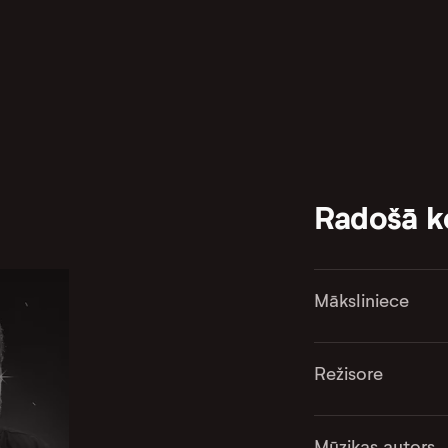
Radošā 
Māksliniece
Režisore
Mūzikas autors