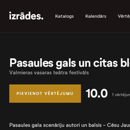
Katalogs
Kalendārs
Vērtē
Pasaules gals un citas b
Valmieras vasaras teātra festivāls
10.0
PIEVIENOT VĒRTĒJUMU
1 vērtēju
Pasaules gala scenāriju autori un balsis - Cēsu Ja