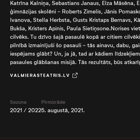
Katrīna Kalniņa, Sebastians Janaus, Elza Māsēna, E
ģimnāzijas skolēni - Roberts Zimelis, Jānis Pomask
Ivanova, Stella Herbsta, Gusts Kristaps Bernavs, Kār
Bukša, Kristers Apinis, Paula Sietiņsone.Norises viet
cilvēks. Tu dzīvo šajā pasaulē kopā ar citiem cilvē
pilnībā izmainījuši šo pasauli - tās ainavu, dabu, ga
iespējams glābt? Un, ja jā, tad ar kādiem līdzekļie
pasaules glābšanas misijā. Tās rezultāts, būs atkar
VALMIERASTEATRIS.LV
Sezona
Pirmizrāde
2021 / 2022
5. augustā, 2021.