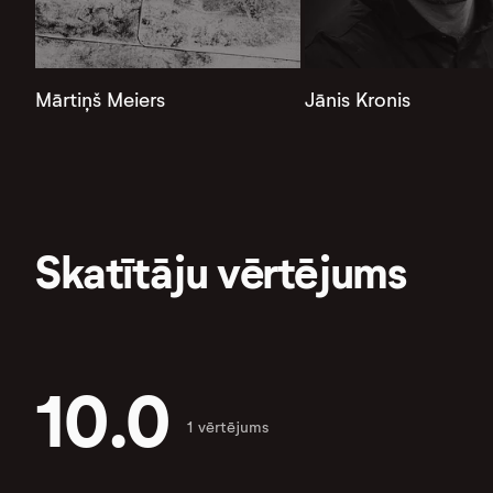
Mārtiņš Meiers
Jānis Kronis
Skatītāju vērtējums
10.0
1 vērtējums