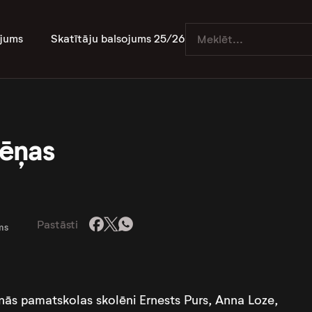
jums
Skatītāju balsojums 25/26
lēņas
Pastāsti
ms
unās pamatskolas skolēni Ernests Purs, Anna Loze,