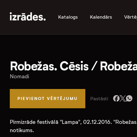
Katalogs
Kalendārs
Vērtē
Robežas. Cēsis / Robeža
Nomadi
Pastāsti
PIEVIENOT VĒRTĒJUMU
Pirmizrāde festivālā "Lampa", 02.12.2016. "Robežas
notikums.