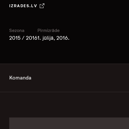
IZRADES.LV
Sezona
Pirmizrāde
2015 / 2016
1. jūlijā, 2016.
Komanda