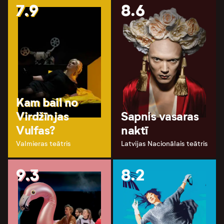
7.9
8.6
Kam bail no
Virdžīnjas
Sapnis vasaras
Vulfas?
naktī
Valmieras teātris
Latvijas Nacionālais teātris
9.3
8.2