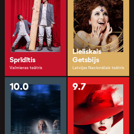
Lieliskais
Sprīdītis
Getsbijs
Valmieras teātris
Latvijas Nacionālais teātris
10.0
9.7