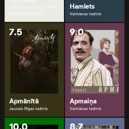
Hamlets
Valmieras teātris, Latvijas
Kultūras akadēmija
Valmieras teātris
7.5
9.0
Apmānītā
Apmaiņa
Jaunais Rīgas teātris
Valmieras teātris
10.0
8.7