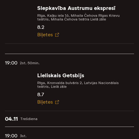
Slepkavība Austrumu ekspresī
Rīga, Kaļķu iela 16, Mihaila Čehova Rīgas Krievu
teātris, Mihaila Čehova teātra Lielā zāle
8.2
Biļetes
19:00
2st. 50min.
Lieliskais Getsbijs
Rīga, Kronvalda bulvāris 2, Latvijas Nacionālais
teātris, Lielā zāle
8.7
Biļetes
04.11
Trešdiena
19:00
3st.