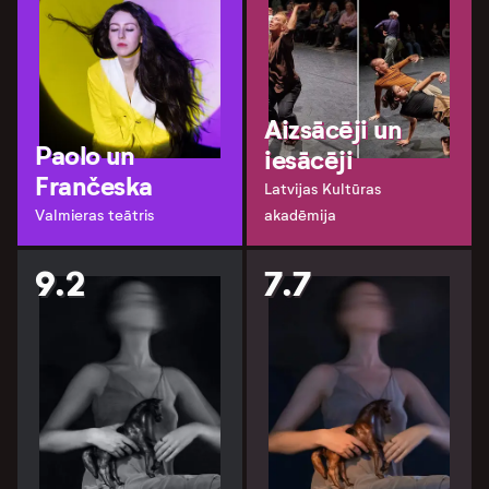
Aizsācēji un
Paolo un
iesācēji
Frančeska
Latvijas Kultūras
Valmieras teātris
akadēmija
9.2
7.7