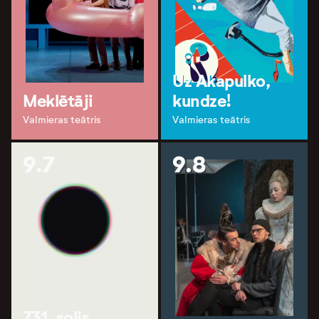
Uz Akapulko,
Meklētāji
kundze!
Valmieras teātris
Valmieras teātris
9.7
9.8
731. solis