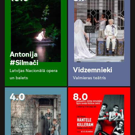
Antonija
#Silmači
Vidzemnieki
Latvijas Nacionālā opera
un balets
Valmieras teātris
4.0
8.0