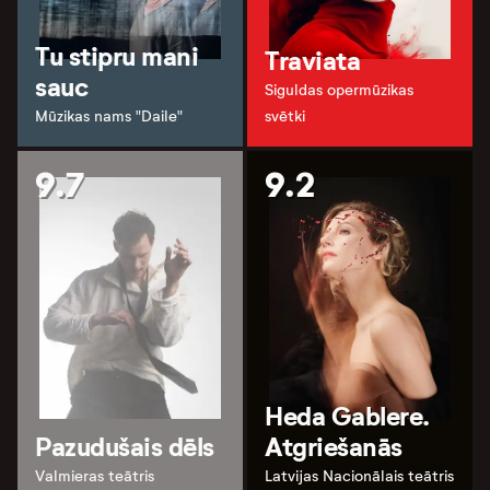
Tu stipru mani
Traviata
sauc
Siguldas opermūzikas
Mūzikas nams "Daile"
svētki
9.7
9.2
Heda Gablere.
Pazudušais dēls
Atgriešanās
Valmieras teātris
Latvijas Nacionālais teātris