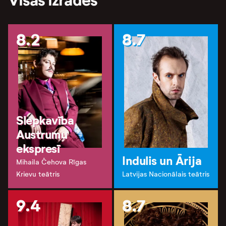
Visas izrādes
8.2
8.7
Slepkavība
Austrumu
ekspresī
Indulis un Ārija
Mihaila Čehova Rīgas
Krievu teātris
Latvijas Nacionālais teātris
9.4
8.7