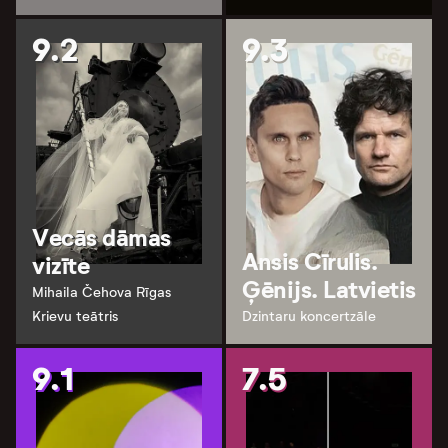
9.2
9.3
Vecās dāmas
Ansis Cīrulis.
vizīte
Ģēnijs. Latvietis
Mihaila Čehova Rīgas
Krievu teātris
Dzintaru koncertzāle
9.1
7.5