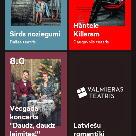
Hantele
Sirds noziegumi
Killeram
Dailes teātris
Daugavpils teātris
8.0
Vecgada
koncerts
"Daudz, daudz
Latviešu
laimītes!"
romantiķi