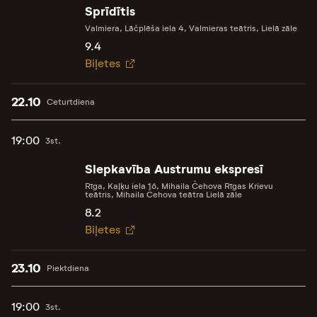
Sprīdītis
Valmiera, Lāčplēša iela 4, Valmieras teātris, Lielā zāle
9.4
Biļetes
22.10
Ceturtdiena
19:00
3st.
Slepkavība Austrumu ekspresī
Rīga, Kaļķu iela 16, Mihaila Čehova Rīgas Krievu
teātris, Mihaila Čehova teātra Lielā zāle
8.2
Biļetes
23.10
Piektdiena
19:00
3st.