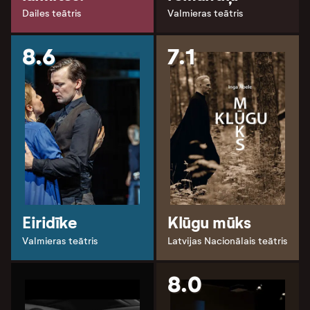
Dailes teātris
Valmieras teātris
8.6
7.1
Eiridīke
Klūgu mūks
Valmieras teātris
Latvijas Nacionālais teātris
8.0