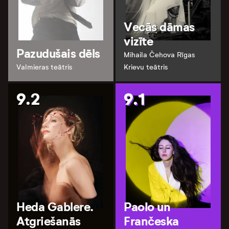
Vecās dāmas
vizīte
Pazudušais dēls
Mihaila Čehova Rīgas
Valmieras teātris
Krievu teātris
9.2
9.1
Heda Gablere.
Paolo un
Atgriešanās
Frančeska