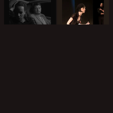
Spanovska
ballīte - 3.sērija
Bella Figura
(ie) svētības
Liepājas teātris
Dailes teātris
8.5
9.1