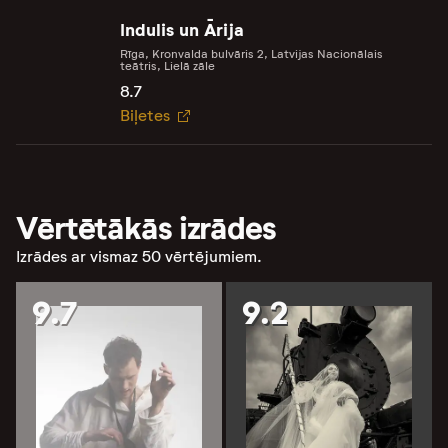
Indulis un Ārija
Rīga, Kronvalda bulvāris 2, Latvijas Nacionālais
teātris, Lielā zāle
8.7
Biļetes
Vērtētākās izrādes
Izrādes ar vismaz 50 vērtējumiem.
9.7
9.2